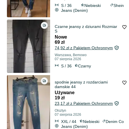
S / 36
Niebieski
Shein
Jeans (Denim)
Czarne jeansy z dziurami Rozmiar
S
Nowe
69 zł
74,92 zł z Pakietem Ochronnym
Warszawa, Bemowo
07 sierpnia 2026
S / 36
Czarny
spodnie jeansy z rozdarciami
damskie 44
Używane
19 zł
23,17 zł z Pakietem Ochronnym
Olsztyn
07 sierpnia 2026
XXL / 44
Niebieski
Denim Co
Jeans (Denim)