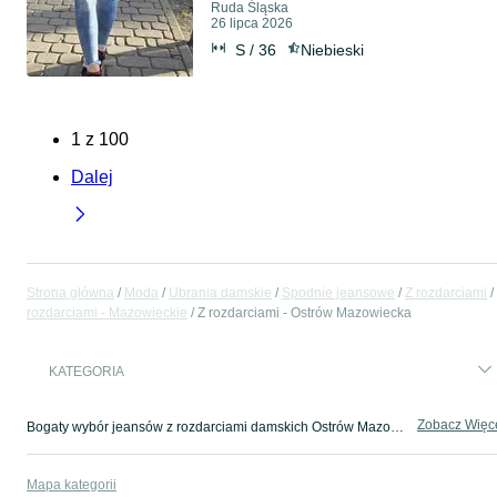
Ruda Śląska
26 lipca 2026
S / 36
Niebieski
1
z
100
Dalej
Strona główna
Moda
Ubrania damskie
Spodnie jeansowe
Z rozdarciami
rozdarciami - Mazowieckie
Z rozdarciami - Ostrów Mazowiecka
KATEGORIA
Zobacz Więc
Bogaty wybór jeansów z rozdarciami damskich Ostrów Mazowiecka ▶️ Różne materiały i kolory ✅ Nowe i używane w atrakcyjnych cenach ✌ Sprawdź oferty na OLX.pl!
Mapa kategorii