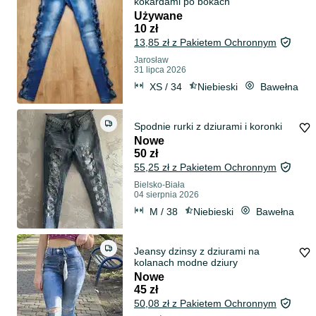
kokardami po bokach
Używane
10 zł
13,85 zł z Pakietem Ochronnym
Jarosław
31 lipca 2026
XS / 34
Niebieski
Bawełna
Spodnie rurki z dziurami i koronki
Nowe
50 zł
55,25 zł z Pakietem Ochronnym
Bielsko-Biała
04 sierpnia 2026
M / 38
Niebieski
Bawełna
Jeansy dzinsy z dziurami na
kolanach modne dziury
Nowe
45 zł
50,08 zł z Pakietem Ochronnym