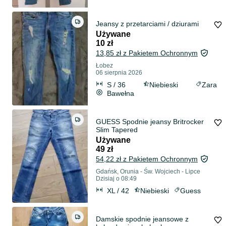
Jeansy z przetarciami / dziurami
Używane
10 zł
13,85 zł z Pakietem Ochronnym
Łobez
06 sierpnia 2026
S / 36
Niebieski
Zara
Bawełna
GUESS Spodnie jeansy Britrocker
Slim Tapered
Używane
49 zł
54,22 zł z Pakietem Ochronnym
Gdańsk, Orunia - Św. Wojciech - Lipce
Dzisiaj o 08:49
XL / 42
Niebieski
Guess
Damskie spodnie jeansowe z