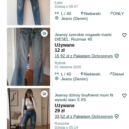
Łapy
Dzisiaj o 08:47
L / 40
Niebieski
ONLY
Jeans (Denim)
Jeansy szerokie nogawki marki
DIESEL. Rozmiar 40.
Używane
12 zł
15,92 zł z Pakietem Ochronnym
Rybnik
01 sierpnia 2026
L / 40
Niebieski
Diesel
Jeans (Denim)
Jeansy dżinsy boyfriend mum fit
wysoki stan S XS
Używane
29 zł
33,52 zł z Pakietem Ochronnym
Rzeszów
Dzisiaj o 05:14