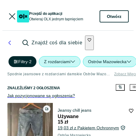
Przejdź do aplikacji
Otwórz
Otwieraj OLX jednym tapnięciem
Znajdź coś dla siebie
Filtry
·
2
Z rozdarciami
Ostrów Mazowiecka
Spodnie jeansowe z rozdarciami damskie Ostrów Mazowiecka
Zobacz Więc
ZNALEŹLIŚMY 2 OGŁOSZENIA
Jak pozycjonowane są ogłoszenia?
Jeansy chill jeans
Używane
15 zł
19,03 zł z Pakietem Ochronnym
Ostrów Mazowiecka