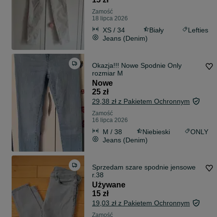
Zamość
18 lipca 2026
XS / 34
Biały
Lefties
Jeans (Denim)
Okazja!!! Nowe Spodnie Only
rozmiar M
Nowe
25 zł
29,38 zł z Pakietem Ochronnym
Zamość
16 lipca 2026
M / 38
Niebieski
ONLY
Jeans (Denim)
Sprzedam szare spodnie jensowe
r.38
Używane
15 zł
19,03 zł z Pakietem Ochronnym
Zamość