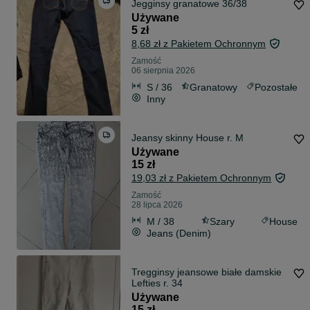
Jegginsy granatowe 36/38
Używane
5 zł
8,68 zł z Pakietem Ochronnym
Zamość
06 sierpnia 2026
S / 36
Granatowy
Pozostałe
Inny
Jeansy skinny House r. M
Używane
15 zł
19,03 zł z Pakietem Ochronnym
Zamość
28 lipca 2026
M / 38
Szary
House
Jeans (Denim)
Tregginsy jeansowe białe damskie
Lefties r. 34
Używane
15 zł