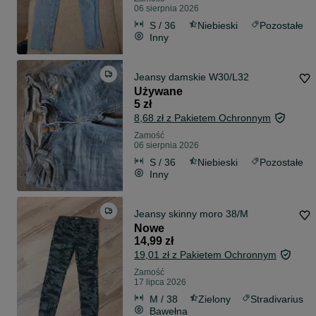
06 sierpnia 2026
S / 36
Niebieski
Pozostałe
Inny
Jeansy damskie W30/L32
Używane
5 zł
8,68 zł z Pakietem Ochronnym
Zamość
06 sierpnia 2026
S / 36
Niebieski
Pozostałe
Inny
Jeansy skinny moro 38/M
Nowe
14,99 zł
19,01 zł z Pakietem Ochronnym
Zamość
17 lipca 2026
M / 38
Zielony
Stradivarius
Bawełna