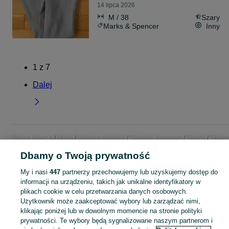
14 lipca 2026
M / 38
Szary
Marks & Spencer
Inny
1
z
7
Dalej
Strona główna
Moda
Ubrania damskie
Spodnie jeansowe
Skinny
Skinny
Lubelskie
Skinny - Zamość
Dbamy o Twoją prywatność
My i nasi
447
partnerzy przechowujemy lub uzyskujemy dostęp do
KATEGORIA
informacji na urządzeniu, takich jak unikalne identyfikatory w
plikach cookie w celu przetwarzania danych osobowych.
Zobacz Więc
Szeroki wybór jeansów skinny damskich Zamość ▶️ push-up i high waist ✅ Nowe i używane w dobrych cenach ✌ Znajdź oferty na OLX.pl!
Użytkownik może zaakceptować wybory lub zarządzać nimi,
klikając poniżej lub w dowolnym momencie na stronie polityki
prywatności. Te wybory będą sygnalizowane naszym partnerom i
Mapa kategorii