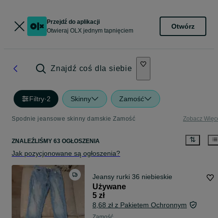
Przejdź do aplikacji
Otwórz
Otwieraj OLX jednym tapnięciem
Znajdź coś dla siebie
Filtry
·
2
Skinny
Zamość
Spodnie jeansowe skinny damskie Zamość
Zobacz Więc
ZNALEŹLIŚMY 63 OGŁOSZENIA
Jak pozycjonowane są ogłoszenia?
Jeansy rurki 36 niebieskie
Używane
5 zł
8,68 zł z Pakietem Ochronnym
Zamość