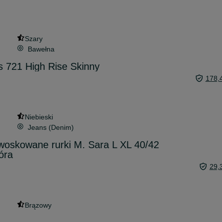
Szary
Bawełna
s 721 High Rise Skinny
178,
Niebieski
Jeans (Denim)
woskowane rurki M. Sara L XL 40/42
óra
29,
Brązowy