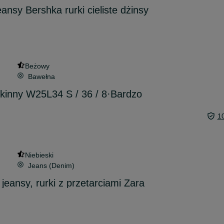
nsy Bershka rurki cieliste dżinsy
Beżowy
Bawełna
skinny W25L34 S / 36 / 8·Bardzo
1
Niebieski
Jeans (Denim)
eansy, rurki z przetarciami Zara