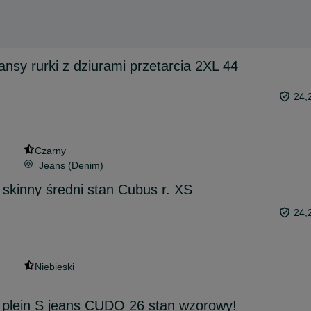
nsy rurki z dziurami przetarcia 2XL 44
24,
Czarny
Jeans (Denim)
skinny średni stan Cubus r. XS
24,
Niebieski
p plein S jeans CUDO 26 stan wzorowy!