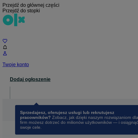
Przejdź do głównej części
Przejdź do stopki
Czat
Twoje konto
Dodaj ogłoszenie
Dla biznesu
opens in a new tab
Sprzedajesz, oferujesz usługi lub rekrutujesz
pracowników?
Zobacz, jak dzięki naszym rozwiązaniom dl
firm możesz dotrzeć do milionów użytkowników — i osiągną
swoje cele.