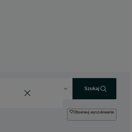
Odległość
+0 km
Szukaj
Obserwuj wyszukiwanie