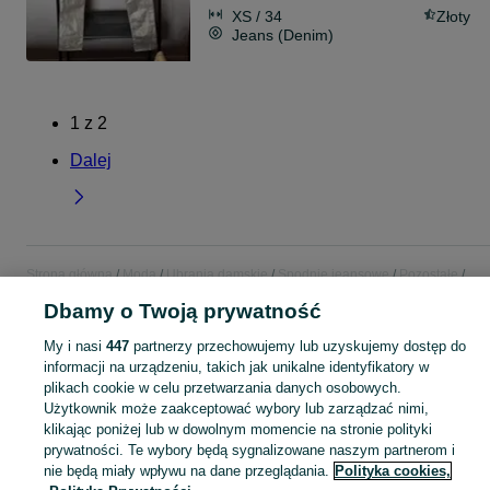
XS / 34
Złoty
Jeans (Denim)
1
z
2
Dalej
Strona główna
Moda
Ubrania damskie
Spodnie jeansowe
Pozostałe
Pozostałe - Pomorskie
Pozostałe - Kościerzyna
Dbamy o Twoją prywatność
My i nasi
447
partnerzy przechowujemy lub uzyskujemy dostęp do
KATEGORIA
informacji na urządzeniu, takich jak unikalne identyfikatory w
plikach cookie w celu przetwarzania danych osobowych.
Zobacz Więc
Sprzedaż pozostałych spodni jeansowych damskich Kościerzyna ▶️ różne fasony ✅ Nowe i używane w atrakcyjnych cenach ✌ Znajdź ogłoszenia na OLX.pl!
Użytkownik może zaakceptować wybory lub zarządzać nimi,
klikając poniżej lub w dowolnym momencie na stronie polityki
prywatności. Te wybory będą sygnalizowane naszym partnerom i
Mapa kategorii
nie będą miały wpływu na dane przeglądania.
Polityka cookies,