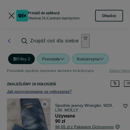
Przejdź do aplikacji
Otwórz
Otwieraj OLX jednym tapnięciem
Znajdź coś dla siebie
Filtry
·
2
Pozostałe
Kościerzyna
Pozostałe spodnie jeansowe damskie Kościerzyna
Zobacz Więc
ZNALEŹLIŚMY 18 OGŁOSZEŃ
Jak pozycjonowane są ogłoszenia?
Spodnie jeansy Wrangler, W29,
L30. MOLLY.
Używane
90 zł
96,65 zł z Pakietem Ochronnym