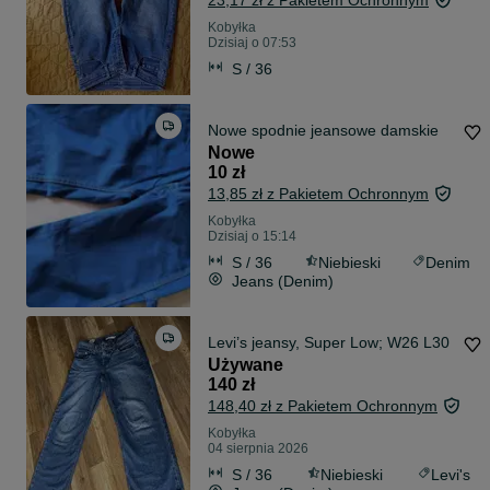
23,17 zł z Pakietem Ochronnym
Kobyłka
Dzisiaj o 07:53
S / 36
Nowe spodnie jeansowe damskie
Nowe
10 zł
13,85 zł z Pakietem Ochronnym
Kobyłka
Dzisiaj o 15:14
S / 36
Niebieski
Denim
Jeans (Denim)
Levi’s jeansy, Super Low; W26 L30
Używane
140 zł
148,40 zł z Pakietem Ochronnym
Kobyłka
04 sierpnia 2026
S / 36
Niebieski
Levi's