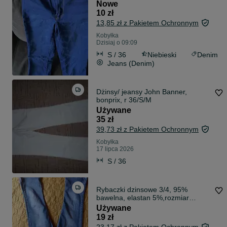
Nowe
10 zł
13,85 zł z Pakietem Ochronnym
Kobyłka
Dzisiaj o 09:09
S / 36
Niebieski
Denim
Jeans (Denim)
Dżinsy/ jeansy John Banner,
bonprix, r 36/S/M
Używane
35 zł
39,73 zł z Pakietem Ochronnym
Kobyłka
17 lipca 2026
S / 36
Rybaczki dzinsowe 3/4, 95%
bawelna, elastan 5%,rozmiar
32,spodnie 3/4
Używane
19 zł