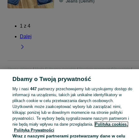
Jeans (Denim)
1
z
4
Dalej
Strona główna
Moda
Ubrania damskie
Spodnie jeansowe
Pozostałe
Pozostałe - Mazowieckie
Pozostałe - Kobyłka
Dbamy o Twoją prywatność
My i nasi
447
partnerzy przechowujemy lub uzyskujemy dostęp do
KATEGORIA
informacji na urządzeniu, takich jak unikalne identyfikatory w
plikach cookie w celu przetwarzania danych osobowych.
Zobacz Więc
Użytkownik może zaakceptować wybory lub zarządzać nimi,
Sprzedaż pozostałych spodni jeansowych damskich Kobyłka ▶️ różne fasony ✅ Nowe i używane w atrakcyjnych cenach ✌ Znajdź ogłoszenia na OLX.pl!
klikając poniżej lub w dowolnym momencie na stronie polityki
prywatności. Te wybory będą sygnalizowane naszym partnerom i
Mapa kategorii
nie będą miały wpływu na dane przeglądania.
Polityka cookies,
Polityka Prywatności
Mapa miejscowości
Wraz z naszymi partnerami przetwarzamy dane w celu
Mapa ministron