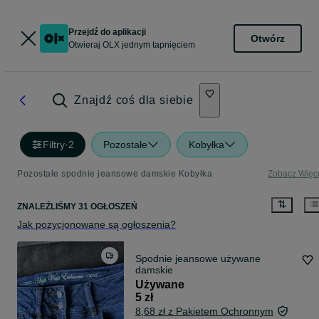
Przejdź do aplikacji
Otwórz
Otwieraj OLX jednym tapnięciem
Znajdź coś dla siebie
Filtry
·
2
Pozostałe
Kobyłka
Pozostałe spodnie jeansowe damskie Kobyłka
Zobacz Więc
ZNALEŹLIŚMY 31 OGŁOSZEŃ
Jak pozycjonowane są ogłoszenia?
Spodnie jeansowe używane
damskie
Używane
5 zł
8,68 zł z Pakietem Ochronnym