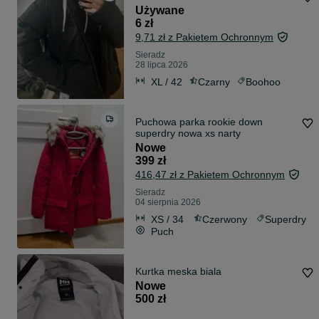
Używane
6 zł
9,71 zł z Pakietem Ochronnym
Sieradz
28 lipca 2026
XL / 42
Czarny
Boohoo
Puchowa parka rookie down
superdry nowa xs narty
Nowe
399 zł
416,47 zł z Pakietem Ochronnym
Sieradz
04 sierpnia 2026
XS / 34
Czerwony
Superdry
Puch
Kurtka meska biala
Nowe
500 zł