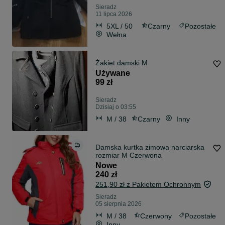
Sieradz
11 lipca 2026
5XL / 50
Czarny
Pozostałe
Wełna
Żakiet damski M
Używane
99 zł
Sieradz
Dzisiaj o 03:55
M / 38
Czarny
Inny
Damska kurtka zimowa narciarska
rozmiar M Czerwona
Nowe
240 zł
251,90 zł z Pakietem Ochronnym
Sieradz
05 sierpnia 2026
M / 38
Czerwony
Pozostałe
Inny