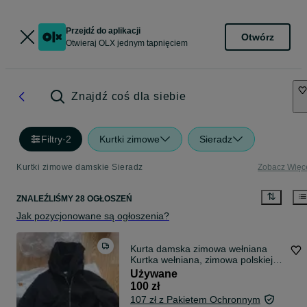
Przejdź do aplikacji
Otwórz
Otwieraj OLX jednym tapnięciem
Znajdź coś dla siebie
Filtry
·
2
Kurtki zimowe
Sieradz
Kurtki zimowe damskie Sieradz
Zobacz Więc
ZNALEŹLIŚMY 28 OGŁOSZEŃ
Jak pozycjonowane są ogłoszenia?
Kurta damska zimowa wełniana
Kurtka wełniana, zimowa polskiej
marki
Używane
100 zł
107 zł z Pakietem Ochronnym