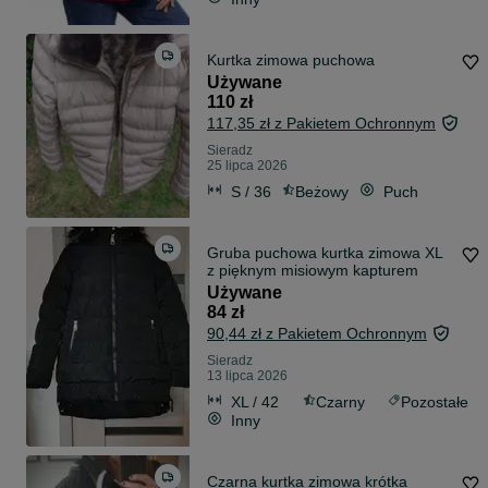
Kurtka zimowa puchowa
Używane
110 zł
117,35 zł z Pakietem Ochronnym
Sieradz
25 lipca 2026
S / 36
Beżowy
Puch
Gruba puchowa kurtka zimowa XL
z pięknym misiowym kapturem
Używane
84 zł
90,44 zł z Pakietem Ochronnym
Sieradz
13 lipca 2026
XL / 42
Czarny
Pozostałe
Inny
Czarna kurtka zimowa krótka