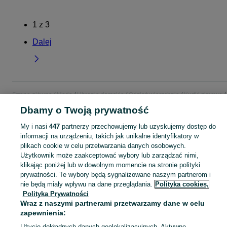
1
z
3
Dalej
Strona główna
Moda
Ubrania damskie
Odzież wierzchnia
Kurtki zimowe
Kurtki zimowe - Łódzkie
Kurtki zimowe - Sieradz
Dbamy o Twoją prywatność
My i nasi
447
partnerzy przechowujemy lub uzyskujemy dostęp do
KATEGORIA
informacji na urządzeniu, takich jak unikalne identyfikatory w
plikach cookie w celu przetwarzania danych osobowych.
Użytkownik może zaakceptować wybory lub zarządzać nimi,
Zobacz Więc
Szeroki wybór kurtek zimowych damskich Sieradz ▶️ Różne materiały i kolory ✅ Nowe i używane w atrakcyjnych cenach ✌ Sprawdź oferty na OLX.pl!
klikając poniżej lub w dowolnym momencie na stronie polityki
prywatności. Te wybory będą sygnalizowane naszym partnerom i
Mapa kategorii
nie będą miały wpływu na dane przeglądania.
Polityka cookies,
Polityka Prywatności
Mapa miejscowości
Wraz z naszymi partnerami przetwarzamy dane w celu
Mapa ministron
zapewnienia:
Popularne wyszukiwania
Użycie dokładnych danych geolokalizacyjnych. Aktywne