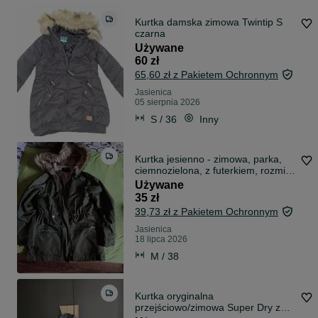
Kurtka damska zimowa Twintip S
czarna
Używane
60 zł
65,60 zł z Pakietem Ochronnym
Jasienica
05 sierpnia 2026
S / 36
Inny
Kurtka jesienno - zimowa, parka,
ciemnozielona, z futerkiem, rozmiar
m
Używane
35 zł
39,73 zł z Pakietem Ochronnym
Jasienica
18 lipca 2026
M / 38
Kurtka oryginalna
przejściowo/zimowa Super Dry z