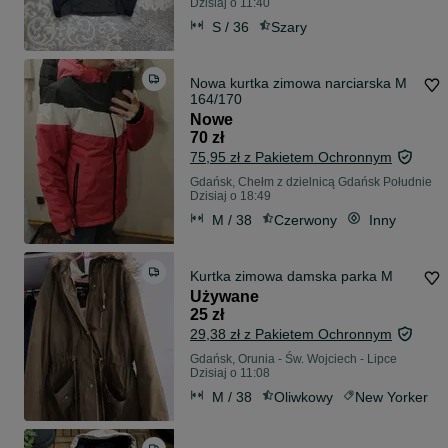
Dzisiaj o 11:40
S / 36
Szary
Nowa kurtka zimowa narciarska M
164/170
Nowe
70 zł
75,95 zł z Pakietem Ochronnym
Gdańsk, Chełm z dzielnicą Gdańsk Południe
Dzisiaj o 18:49
M / 38
Czerwony
Inny
Kurtka zimowa damska parka M
Używane
25 zł
29,38 zł z Pakietem Ochronnym
Gdańsk, Orunia - Św. Wojciech - Lipce
Dzisiaj o 11:08
M / 38
Oliwkowy
New Yorker