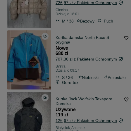
726,97 zł z Pakietem Ochronnym
Cięcina
Dzisiaj o 18:01
M / 38
Beżowy
Puch
Kurtka damska North Face S
oryginał
Nowe
680 zł
707,30 zł z Pakietem Ochronnym
Bystra
Dzisiaj o 09:17
S / 36
Niebieski
Pozostałe
Gore-tex
Kurtka Jack Wolfskin Texapore
Damska
Używane
119 zł
126,67 zł z Pakietem Ochronnym
Białystok, Antoniuk