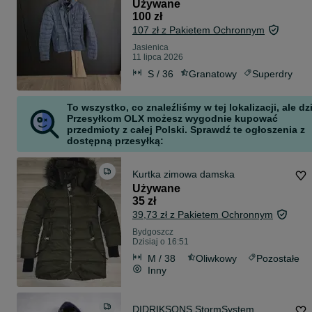
Londynu stan b.dobry
Używane
100 zł
107 zł z Pakietem Ochronnym
Jasienica
11 lipca 2026
S / 36
Granatowy
Superdry
To wszystko, co znaleźliśmy w tej lokalizacji, ale dz
Przesyłkom OLX możesz wygodnie kupować
przedmioty z całej Polski. Sprawdź te ogłoszenia z
dostępną przesyłką:
Kurtka zimowa damska
Używane
35 zł
39,73 zł z Pakietem Ochronnym
Bydgoszcz
Dzisiaj o 16:51
M / 38
Oliwkowy
Pozostałe
Inny
DIDRIKSONS StormSystem