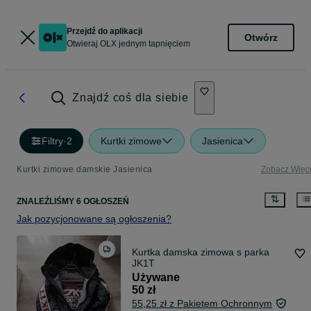
Przejdź do aplikacji
Otwórz
Otwieraj OLX jednym tapnięciem
Znajdź coś dla siebie
Filtry
·
2
Kurtki zimowe
Jasienica
Kurtki zimowe damskie Jasienica
Zobacz Więc
ZNALEŹLIŚMY 6 OGŁOSZEŃ
Jak pozycjonowane są ogłoszenia?
Kurtka damska zimowa s parka
JK1T
Używane
50 zł
55,25 zł z Pakietem Ochronnym