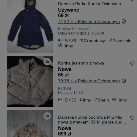
Damska Parka Kurtka Ocieplana S
36
Używane
69 zł
74,92 zł z Pakietem Ochronnym
Kraków, Bieńczyce
Odświeżono dzisiaj o 09:08
S / 36
Granatowy
Pozostałe
Inny
Kurtka jesienno zimowa
Nowe
65 zł
70,78 zł z Pakietem Ochronnym
Pyrzyce
Dzisiaj o 16:39
S / 36
Inny
Shein
Inny
Damska kurtka puchowa Miu Miu
nowa z metkami 38 M pierze duck
down
Nowe
699 zł