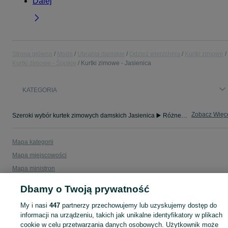
Dalej
Strona główna
Moda
Ubrania damskie
Odzież wierzchnia
Kurtki zimowe
Kurtki zimowe - Śląskie
Kurtki zimowe - Jasienica
KATEGORIA
Zobacz Więc
Szeroki wybór kurtek zimowych damskich Jasienica ▶️ Różne materiały i kolory ✅ Nowe i używane w atrakcyjnych cenach ✌ Sprawdź oferty na OLX.pl!
Mapa kategorii
Mapa miejscowości
Mapa ministron
Popularne wyszukiwania
Dbamy o Twoją prywatność
My i nasi
447
partnerzy przechowujemy lub uzyskujemy dostęp do
informacji na urządzeniu, takich jak unikalne identyfikatory w plikach
cookie w celu przetwarzania danych osobowych. Użytkownik może