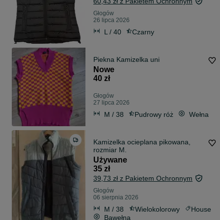
60,43 zł z Pakietem Ochronnym
Głogów
26 lipca 2026
L / 40
Czarny
Piekna Kamizelka uni
Nowe
40 zł
Głogów
27 lipca 2026
M / 38
Pudrowy róż
Wełna
Kamizelka ocieplana pikowana,
rozmiar M.
Używane
35 zł
39,73 zł z Pakietem Ochronnym
Głogów
06 sierpnia 2026
M / 38
Wielokolorowy
House
Bawełna