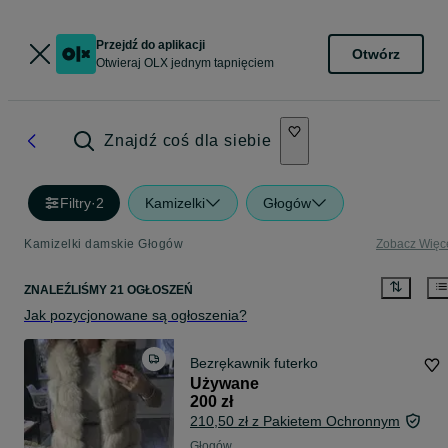
Przejdź do aplikacji
Otwórz
Otwieraj OLX jednym tapnięciem
Znajdź coś dla siebie
Filtry
·
2
Kamizelki
Głogów
Kamizelki damskie Głogów
Zobacz Więc
ZNALEŹLIŚMY 21 OGŁOSZEŃ
Jak pozycjonowane są ogłoszenia?
Bezrękawnik futerko
Używane
200 zł
210,50 zł z Pakietem Ochronnym
Głogów