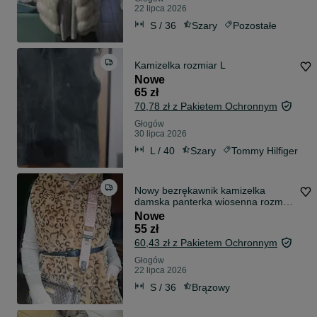
22 lipca 2026
S / 36
Szary
Pozostałe
Kamizelka rozmiar L
Nowe
65 zł
70,78 zł z Pakietem Ochronnym
Głogów
30 lipca 2026
L / 40
Szary
Tommy Hilfiger
Nowy bezrękawnik kamizelka
damska panterka wiosenna rozmiar
S M
Nowe
55 zł
60,43 zł z Pakietem Ochronnym
Głogów
22 lipca 2026
S / 36
Brązowy