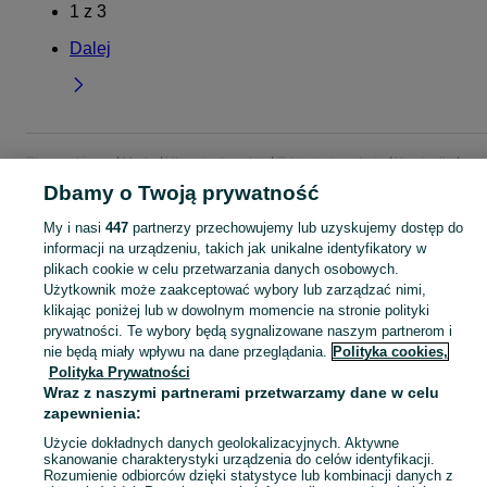
1
z
3
Dalej
Strona główna
Moda
Ubrania damskie
Odzież wierzchnia
Kamizelki
Kamizelki - Dolnośląskie
Kamizelki - Głogów
Dbamy o Twoją prywatność
My i nasi
447
partnerzy przechowujemy lub uzyskujemy dostęp do
KATEGORIA
informacji na urządzeniu, takich jak unikalne identyfikatory w
plikach cookie w celu przetwarzania danych osobowych.
Użytkownik może zaakceptować wybory lub zarządzać nimi,
Zobacz Więc
Szeroki wybór kamizelek damskich Głogów ▶️ puchowe, jeansowe, skórzane i eleganckie ✅ Nowe i używane w dobrych cenach ✌ Sprawdź oferty na OLX.pl!
klikając poniżej lub w dowolnym momencie na stronie polityki
prywatności. Te wybory będą sygnalizowane naszym partnerom i
Mapa kategorii
nie będą miały wpływu na dane przeglądania.
Polityka cookies,
Polityka Prywatności
Mapa miejscowości
Wraz z naszymi partnerami przetwarzamy dane w celu
Mapa ministron
zapewnienia:
Popularne wyszukiwania
Użycie dokładnych danych geolokalizacyjnych. Aktywne
skanowanie charakterystyki urządzenia do celów identyfikacji.
Rozumienie odbiorców dzięki statystyce lub kombinacji danych z