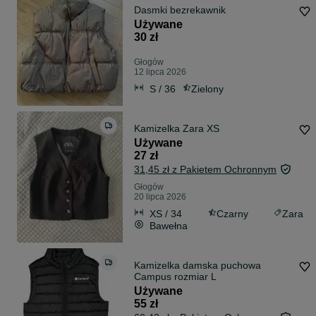
Dasmki bezrekawnik
Używane
30 zł
Głogów
12 lipca 2026
S / 36
Zielony
Kamizelka Zara XS
Używane
27 zł
31,45 zł z Pakietem Ochronnym
Głogów
20 lipca 2026
XS / 34
Czarny
Zara
Bawełna
Kamizelka damska puchowa
Campus rozmiar L
Używane
55 zł