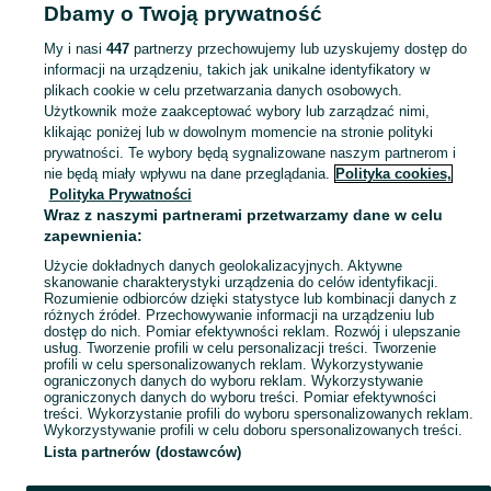
Dbamy o Twoją prywatność
KATEGORIA
My i nasi
447
partnerzy przechowujemy lub uzyskujemy dostęp do
informacji na urządzeniu, takich jak unikalne identyfikatory w
plikach cookie w celu przetwarzania danych osobowych.
Zobacz Więc
Szeroki wybór kigurumi damskich w Polsce ▶️ Różne materiały, kolory i wzory ✅ Nowe i używane w dobrych cenach ✌ Sprawdź oferty na OLX.pl!
Użytkownik może zaakceptować wybory lub zarządzać nimi,
klikając poniżej lub w dowolnym momencie na stronie polityki
prywatności. Te wybory będą sygnalizowane naszym partnerom i
Mapa kategorii
nie będą miały wpływu na dane przeglądania.
Polityka cookies,
Mapa miejscowości
Polityka Prywatności
Wraz z naszymi partnerami przetwarzamy dane w celu
Mapa ministron
zapewnienia:
Popularne wyszukiwania
Użycie dokładnych danych geolokalizacyjnych. Aktywne
skanowanie charakterystyki urządzenia do celów identyfikacji.
Rozumienie odbiorców dzięki statystyce lub kombinacji danych z
różnych źródeł. Przechowywanie informacji na urządzeniu lub
dostęp do nich. Pomiar efektywności reklam. Rozwój i ulepszanie
usług. Tworzenie profili w celu personalizacji treści. Tworzenie
profili w celu spersonalizowanych reklam. Wykorzystywanie
ograniczonych danych do wyboru reklam. Wykorzystywanie
ograniczonych danych do wyboru treści. Pomiar efektywności
treści. Wykorzystanie profili do wyboru spersonalizowanych reklam.
Wykorzystywanie profili w celu doboru spersonalizowanych treści.
Lista partnerów (dostawców)