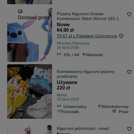
Piżama Kigurumi Onesie
Dostawa gratis
Kombinezon Stitch Wzrost 183-195
cm XXL
Nowe
64,90 zł
70,67 zł z Pakietem Ochronnym
Wrocław, Fabryczna
18 lipca 2026
XXL / 44
Niebieski
Kombinezony kigurumi piżamy
przebrania
Używane
220 zł
Mielec
25 lipca 2026
Uniwersalny
Wielokolorowy
Pozostałe
Polar
Kigurumi jednorożec- nowy!