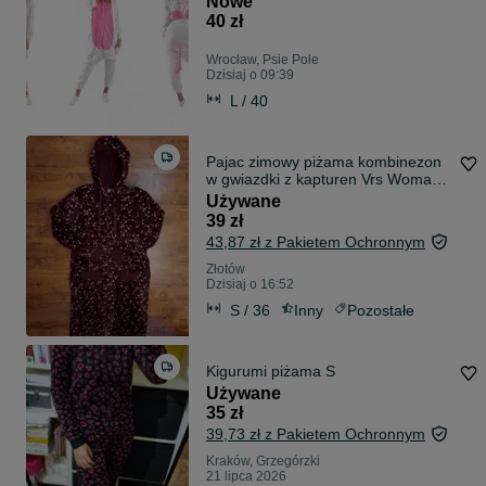
Nowe
40 zł
Wrocław, Psie Pole
Dzisiaj o 09:39
L / 40
Pajac zimowy piżama kombinezon
w gwiazdki z kapturen Vrs Woman
S
Używane
39 zł
43,87 zł z Pakietem Ochronnym
Złotów
Dzisiaj o 16:52
S / 36
Inny
Pozostałe
Kigurumi piżama S
Używane
35 zł
39,73 zł z Pakietem Ochronnym
Kraków, Grzegórzki
21 lipca 2026