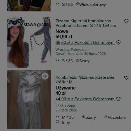
S / 36
Wielokolorowy
Piżama Kigurumi Kombinezon
Dostawa gratis
Przebranie Lemur S 146-154 cm
Nowe
59,90 zł
65,50 zł z Pakietem Ochronnym
Wrocław, Fabryczna
Odświeżono dnia 30 lipca 2026
S / 36
Szary
Kombinezon/pizama/przebranie
królik r M
Używane
40 zł
44,90 zł z Pakietem Ochronnym
Łódź, Górna
23 lipca 2026
M / 38
Szary
Pozostałe
Inny