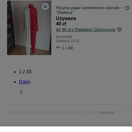
Piżama pajac kombinezon damski -
"Diablica"
Używane
40 zł
44,90 zł z Pakietem Ochronnym
Kamionek
Dzisiaj o 10:31
L / 40
1
z
33
Dalej
Strona główna
Moda
Ubrania damskie
Odzież nocna
Kigurumi
POLSKA