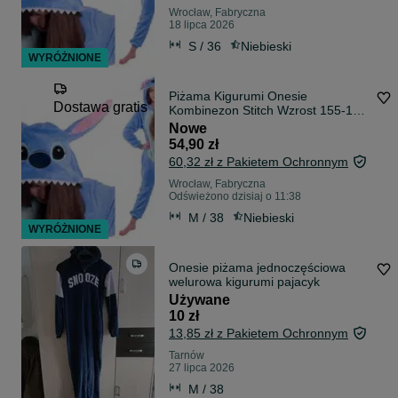
Wrocław, Fabryczna
18 lipca 2026
S / 36
Niebieski
WYRÓŻNIONE
Piżama Kigurumi Onesie
Dostawa gratis
Kombinezon Stitch Wzrost 155-164
cm M
Nowe
54,90 zł
60,32 zł z Pakietem Ochronnym
Wrocław, Fabryczna
Odświeżono dzisiaj o 11:38
M / 38
Niebieski
WYRÓŻNIONE
Onesie piżama jednoczęściowa
welurowa kigurumi pajacyk
Używane
10 zł
13,85 zł z Pakietem Ochronnym
Tarnów
27 lipca 2026
M / 38