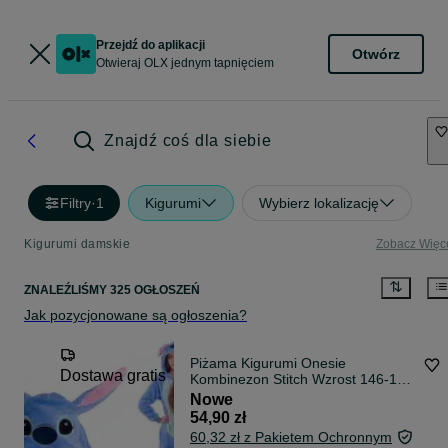
Przejdź do aplikacji
Otwórz
Otwieraj OLX jednym tapnięciem
Znajdź coś dla siebie
Filtry
·
1
Kigurumi
Wybierz lokalizację
Kigurumi damskie
Zobacz Więc
ZNALEŹLIŚMY 325 OGŁOSZEŃ
Jak pozycjonowane są ogłoszenia?
Piżama Kigurumi Onesie
Dostawa gratis
Kombinezon Stitch Wzrost 146-154
cm S
Nowe
54,90 zł
60,32 zł z Pakietem Ochronnym