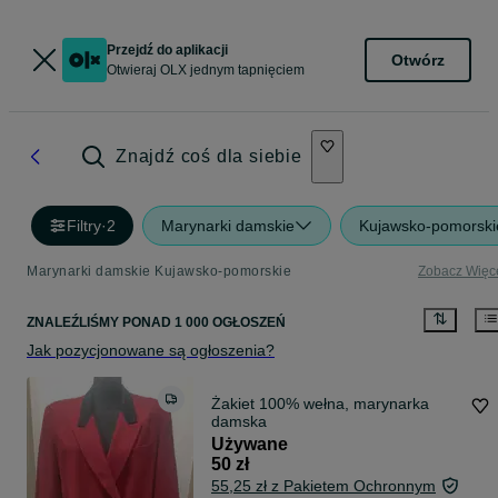
Przejdź do aplikacji
Otwórz
Otwieraj OLX jednym tapnięciem
Znajdź coś dla siebie
Filtry
·
2
Marynarki damskie
Kujawsko-pomorski
Marynarki damskie Kujawsko-pomorskie
Zobacz Więc
ZNALEŹLIŚMY
PONAD
1 000 OGŁOSZEŃ
Jak pozycjonowane są ogłoszenia?
Żakiet 100% wełna, marynarka
damska
Używane
50 zł
55,25 zł z Pakietem Ochronnym