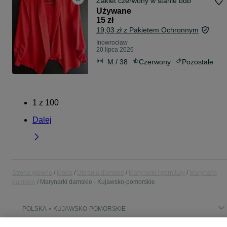
Żakiet czerwony w stanie bdb
Używane
15 zł
19,03 zł z Pakietem Ochronnym
Inowrocław
20 lipca 2026
M / 38
Czerwony
Pozostałe
1
z
100
Dalej
Strona główna
Moda
Ubrania damskie
Marynarki i garnitury
Marynarki
damskie
Marynarki damskie - Kujawsko-pomorskie
POLSKA » KUJAWSKO-POMORSKIE