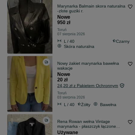
Marynarka Balmain skora naturalna
-zlote guziki r.
Nowe
950 zł
Toruń
07 sierpnia 2026
L / 40
Czarny
Skóra naturalna
Nowy żakiet marynarka bawełna
wakacje
Nowe
20 zł
24,20 zł z Pakietem Ochronnym
Toruń
03 sierpnia 2026
L / 40
Żółty
Bawełna
Rena Rowan wełna Vintage
marynarka - płaszczyk łączone
materiały dżins
Używane