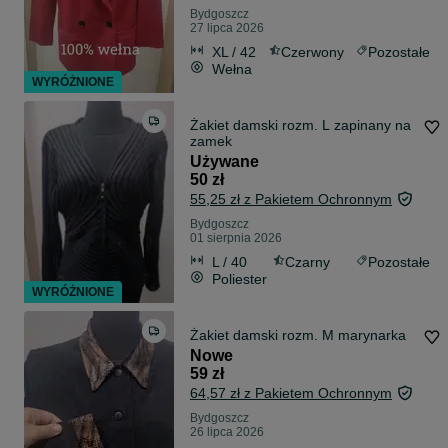
Bydgoszcz
27 lipca 2026
XL / 42
Czerwony
Pozostałe
Wełna
WYRÓŻNIONE
Żakiet damski rozm. L zapinany na
zamek
Używane
50 zł
55,25 zł z Pakietem Ochronnym
Bydgoszcz
01 sierpnia 2026
L / 40
Czarny
Pozostałe
Poliester
WYRÓŻNIONE
Żakiet damski rozm. M marynarka
Nowe
59 zł
64,57 zł z Pakietem Ochronnym
Bydgoszcz
26 lipca 2026