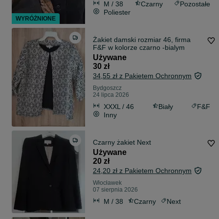
M / 38
Czarny
Pozostałe
Poliester
WYRÓŻNIONE
Żakiet damski rozmiar 46, firma
F&F w kolorze czarno -bialym
Używane
30 zł
34,55 zł z Pakietem Ochronnym
Bydgoszcz
24 lipca 2026
XXXL / 46
Biały
F&F
Inny
Czarny żakiet Next
Używane
20 zł
24,20 zł z Pakietem Ochronnym
Włocławek
07 sierpnia 2026
M / 38
Czarny
Next