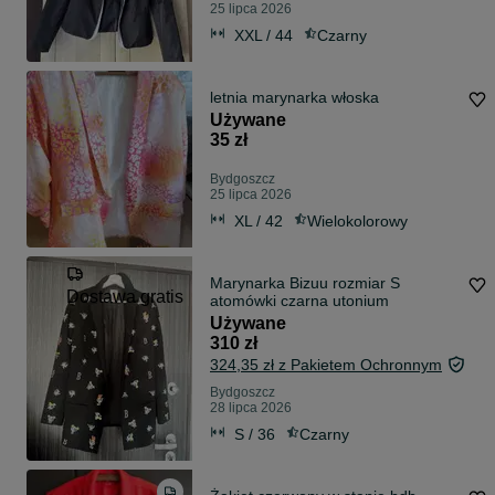
25 lipca 2026
XXL / 44
Czarny
letnia marynarka włoska
Używane
35 zł
Bydgoszcz
25 lipca 2026
XL / 42
Wielokolorowy
Marynarka Bizuu rozmiar S
Dostawa gratis
atomówki czarna utonium
Używane
310 zł
324,35 zł z Pakietem Ochronnym
Bydgoszcz
28 lipca 2026
S / 36
Czarny