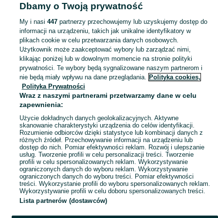
Dbamy o Twoją prywatność
KATEGORIA
My i nasi
447
partnerzy przechowujemy lub uzyskujemy dostęp do
informacji na urządzeniu, takich jak unikalne identyfikatory w
Zobacz Więc
Szeroki wybór marynarek damskich Kujawsko-pomorskie ▶️ Różne materiały i kolory ✅ Nowe i używane w atrakcyjnych cenach ✌ Sprawdź oferty na OLX.pl!
plikach cookie w celu przetwarzania danych osobowych.
Użytkownik może zaakceptować wybory lub zarządzać nimi,
klikając poniżej lub w dowolnym momencie na stronie polityki
Mapa kategorii
prywatności. Te wybory będą sygnalizowane naszym partnerom i
Mapa miejscowości
nie będą miały wpływu na dane przeglądania.
Polityka cookies,
Mapa ministron
Polityka Prywatności
Wraz z naszymi partnerami przetwarzamy dane w celu
Popularne wyszukiwania
zapewnienia:
Użycie dokładnych danych geolokalizacyjnych. Aktywne
skanowanie charakterystyki urządzenia do celów identyfikacji.
Rozumienie odbiorców dzięki statystyce lub kombinacji danych z
różnych źródeł. Przechowywanie informacji na urządzeniu lub
dostęp do nich. Pomiar efektywności reklam. Rozwój i ulepszanie
usług. Tworzenie profili w celu personalizacji treści. Tworzenie
profili w celu spersonalizowanych reklam. Wykorzystywanie
ograniczonych danych do wyboru reklam. Wykorzystywanie
ograniczonych danych do wyboru treści. Pomiar efektywności
treści. Wykorzystanie profili do wyboru spersonalizowanych reklam.
Wykorzystywanie profili w celu doboru spersonalizowanych treści.
Lista partnerów (dostawców)