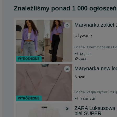
Znaleźliśmy
ponad
1 000 ogłoszeń
Marynarka żakiet Z
Używane
Gdańsk, Chełm z dzielnicą Gd
M / 38
WYRÓŻNIONE
Zara
Marynarka new lo
Nowe
Gdańsk, Zaspa Młyniec - 23 l
WYRÓŻNIONE
XXXL / 46
ZARA Luksusowa 
biel SUPER