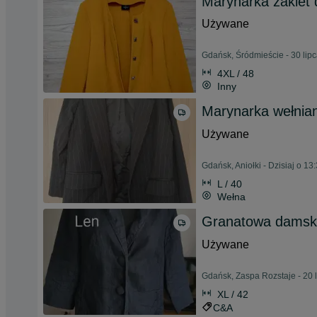
Marynarka żakiet
Używane
Gdańsk, Śródmieście - 30 lip
4XL / 48
Inny
Marynarka wełnian
Używane
Gdańsk, Aniołki - Dzisiaj o 13
L / 40
Wełna
Granatowa damska
Używane
Gdańsk, Zaspa Rozstaje - 20 
XL / 42
C&A