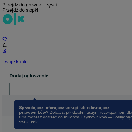
Przejdź do głównej części
Przejdź do stopki
Czat
Twoje konto
Dodaj ogłoszenie
Dla biznesu
opens in a new tab
Sprzedajesz, oferujesz usługi lub rekrutujesz
pracowników?
Zobacz, jak dzięki naszym rozwiązaniom dl
firm możesz dotrzeć do milionów użytkowników — i osiągną
swoje cele.