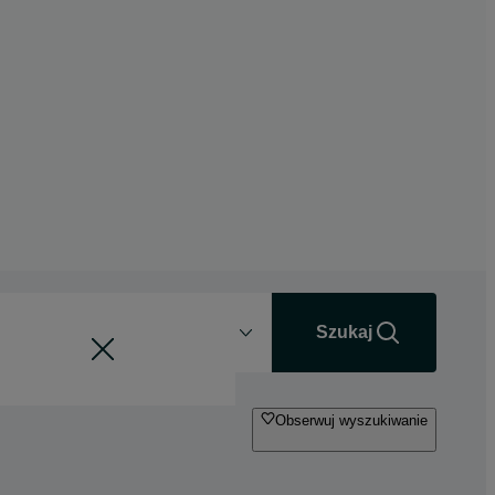
Odległość
+0 km
Szukaj
Obserwuj wyszukiwanie