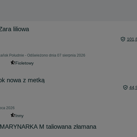
ara liliowa
101,
ańsk Południe - Odświeżono dnia 07 sierpnia 2026
Fioletowy
ok nowa z metką
44,
ipca 2026
Inny
MARYNARKA M taliowana złamana