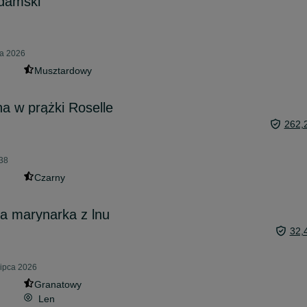
 damski
ca 2026
Musztardowy
a w prążki Roselle
262,
:38
Czarny
 marynarka z lnu
32,
lipca 2026
Granatowy
Len