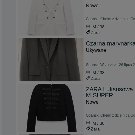
Nowe
Gdańsk, Chełm z dzielnicą Gd
M / 38
Zara
Czarna marynarka
Używane
Gdańsk, Wrzeszcz - 26 lipca 
M / 38
Zara
ZARA Luksusowa 
M SUPER
Nowe
Gdańsk, Chełm z dzielnicą Gd
M / 38
Zara