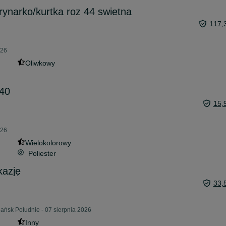
ynarko/kurtka roz 44 swietna
117,
026
Oliwkowy
40
15,
026
Wielokolorowy
Poliester
kazję
33,
ańsk Południe - 07 sierpnia 2026
Inny