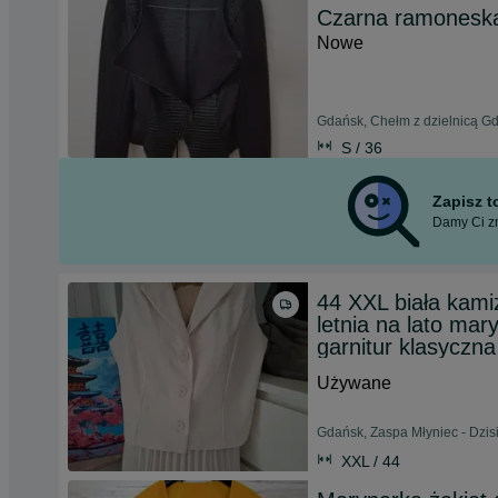
Czarna ramoneska
Nowe
Gdańsk, Chełm z dzielnicą Gd
S / 36
Zapisz 
Damy Ci zn
44 XXL biała kami
letnia na lato ma
garnitur klasyczn
Używane
Gdańsk, Zaspa Młyniec - Dzisi
XXL / 44