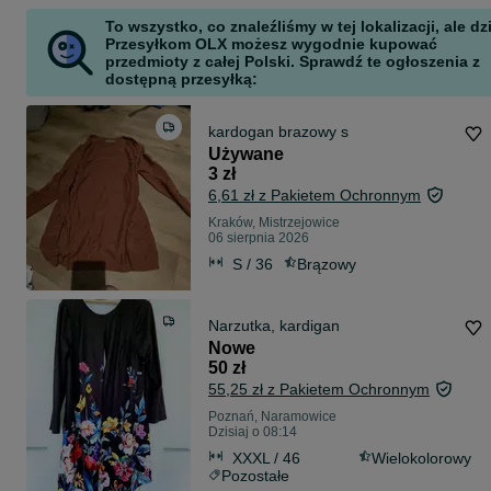
To wszystko, co znaleźliśmy w tej lokalizacji, ale dz
Przesyłkom OLX możesz wygodnie kupować
przedmioty z całej Polski. Sprawdź te ogłoszenia z
dostępną przesyłką:
kardogan brazowy s
Używane
3 zł
6,61 zł z Pakietem Ochronnym
Kraków, Mistrzejowice
06 sierpnia 2026
S / 36
Brązowy
Narzutka, kardigan
Nowe
50 zł
55,25 zł z Pakietem Ochronnym
Poznań, Naramowice
Dzisiaj o 08:14
XXXL / 46
Wielokolorowy
Pozostałe