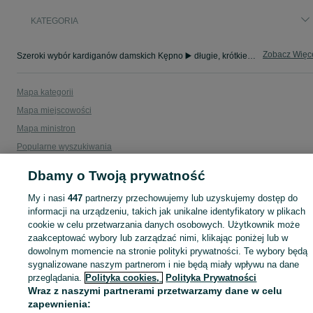
KATEGORIA
Zobacz Więc
Szeroki wybór kardiganów damskich Kępno ▶️ długie, krótkie, wełniane i bawełniane ✅ Nowe i używane w dobrych cenach ✌ Sprawdź oferty na OLX.pl!
Mapa kategorii
Mapa miejscowości
Mapa ministron
Popularne wyszukiwania
Dbamy o Twoją prywatność
My i nasi
447
partnerzy przechowujemy lub uzyskujemy dostęp do
informacji na urządzeniu, takich jak unikalne identyfikatory w plikach
cookie w celu przetwarzania danych osobowych. Użytkownik może
zaakceptować wybory lub zarządzać nimi, klikając poniżej lub w
dowolnym momencie na stronie polityki prywatności. Te wybory będą
sygnalizowane naszym partnerom i nie będą miały wpływu na dane
przeglądania.
Polityka cookies,
Polityka Prywatności
Wraz z naszymi partnerami przetwarzamy dane w celu
zapewnienia: