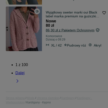
Wyjątkowy sweter marki oui Black
label marka premium na guziczki
XL
Nowe
80 zł
86,30 zł z Pakietem Ochronnym
Komorowice
Dzisiaj o 09:29
XL / 42
Pudrowy róż
Akryl
1
z
100
Dalej
Strona główna
Moda
Ubrania damskie
Kardigany
Kardigany -
Wielkopolskie
Kardigany - Kępno