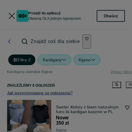
Przejdź do aplikacji
Otwórz
Otwieraj OLX jednym tapnięciem
Znajdź coś dla siebie
Filtry
·
2
Kardigany
Kępno
Kardigany damskie Kępno
Zobacz Więc
ZNALEŹLIŚMY 8 OGŁOSZEŃ
Jak pozycjonowane są ogłoszenia?
Sweter 4lolory z lisem naturalnym
futro lis kardigan kaszmir w PL
Nowe
350 zł
Kępno