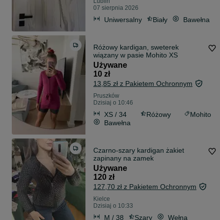
Lublin
07 sierpnia 2026
Uniwersalny
Biały
Bawełna
Różowy kardigan, sweterek
wiązany w pasie Mohito XS
Używane
10 zł
13,85 zł z Pakietem Ochronnym
Pruszków
Dzisiaj o 10:46
XS / 34
Różowy
Mohito
Bawełna
Czarno-szary kardigan żakiet
zapinany na zamek
Używane
120 zł
127,70 zł z Pakietem Ochronnym
Kielce
Dzisiaj o 10:33
M / 38
Szary
Wełna