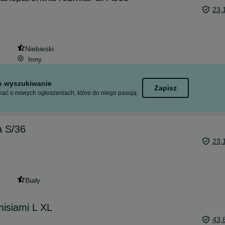
23,
Niebieski
Inny
to wyszukiwanie
Zapisz
ać o nowych ogłoszeniach, które do niego pasują.
a S/36
23,
Biały
misiami L XL
43,