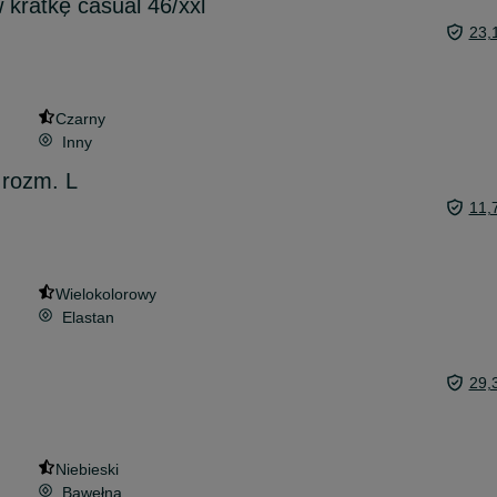
kratkę casual 46/xxl
23,
Czarny
Inny
 rozm. L
11,
Wielokolorowy
Elastan
29,
Niebieski
Bawełna