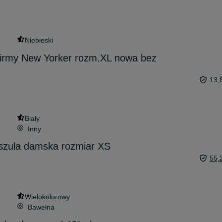
Niebieski
firmy New Yorker rozm.XL nowa bez
13,
Biały
Inny
oszula damska rozmiar XS
55,
Wielokolorowy
Bawełna