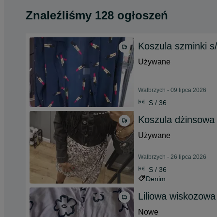
Znaleźliśmy 128 ogłoszeń
Koszula szminki s
Używane
Wałbrzych - 09 lipca 2026
S / 36
Koszula dżinsowa
Używane
Wałbrzych - 26 lipca 2026
S / 36
Denim
Liliowa wiskozowa
Nowe