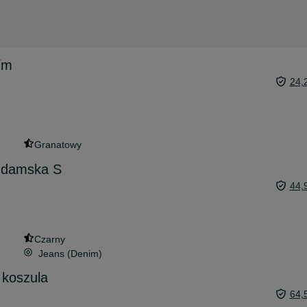
/m
24,
Granatowy
 damska S
44,
Czarny
Jeans (Denim)
 koszula
64,