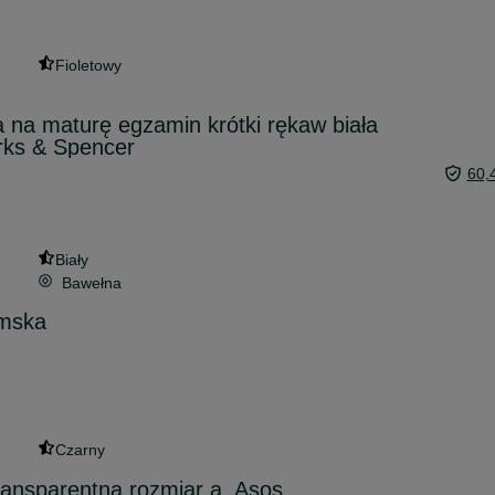
Fioletowy
 na maturę egzamin krótki rękaw biała
rks & Spencer
60,
Biały
Bawełna
amska
Czarny
ransparentna rozmiar a. Asos