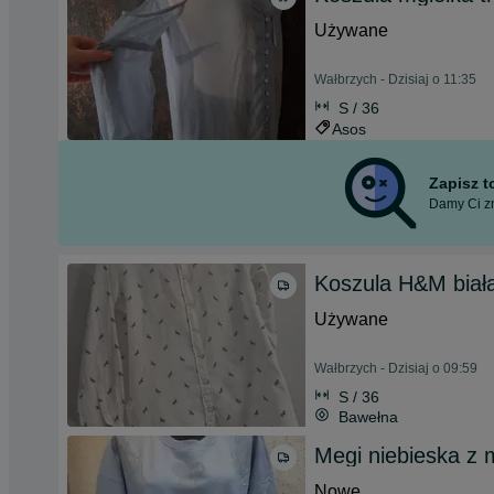
Używane
Wałbrzych - Dzisiaj o 11:35
S / 36
Asos
Zapisz 
Damy Ci zn
Koszula H&M biał
Używane
Wałbrzych - Dzisiaj o 09:59
S / 36
Bawełna
Megi niebieska z 
Nowe