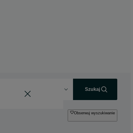
Odległość
+0 km
Szukaj
Obserwuj wyszukiwanie