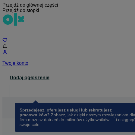
Przejdź do głównej części
Przejdź do stopki
Czat
Twoje konto
Dodaj ogłoszenie
Dla biznesu
opens in a new tab
Sprzedajesz, oferujesz usługi lub rekrutujesz
pracowników?
Zobacz, jak dzięki naszym rozwiązaniom dl
firm możesz dotrzeć do milionów użytkowników — i osiągną
swoje cele.