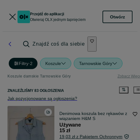
Przejdź do aplikacji
Otwórz
Otwieraj OLX jednym tapnięciem
Znajdź coś dla siebie
Filtry
·
2
Koszule
Tarnowskie Góry
Koszule damskie Tarnowskie Góry
Zobacz Więc
ZNALEŹLIŚMY 83 OGŁOSZENIA
Jak pozycjonowane są ogłoszenia?
Denimowa koszula bez rękawów z
wiązaniem H&M S
Używane
15 zł
19,03 zł z Pakietem Ochronnym