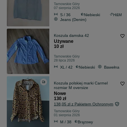
Tarnowskie Góry
07 sierpnia 2026
S / 36
Niebieski
H&M
Jeans (Denim)
Koszula damska 42
Używane
10 zł
Tarnowskie Góry
28 lipca 2026
XL / 42
Niebieski
Bawełna
Koszula polskiej marki Carmel
rozmiar M oversize
Nowe
130 zł
138,05 zł z Pakietem Ochronnym
Tarnowskie Góry
01 sierpnia 2026
M / 38
Brązowy