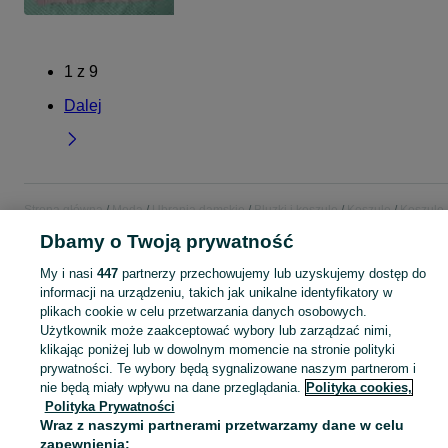
1
z
9
Dalej
Strona główna
Moda
Ubrania damskie
Bluzki i koszule
Koszule
Koszule 
Śląskie
Koszule - Tarnowskie Góry
Dbamy o Twoją prywatność
My i nasi
447
partnerzy przechowujemy lub uzyskujemy dostęp do
KATEGORIA
informacji na urządzeniu, takich jak unikalne identyfikatory w
plikach cookie w celu przetwarzania danych osobowych.
Zobacz Więc
Użytkownik może zaakceptować wybory lub zarządzać nimi,
Szeroki wybór koszul damskich Tarnowskie Góry ▶️ bawełniane, oversize, w kratę i jedwabne ✅ Nowe i używane w atrakcyjnych cenach ✌ Znajdź oferty na OLX.pl!
klikając poniżej lub w dowolnym momencie na stronie polityki
prywatności. Te wybory będą sygnalizowane naszym partnerom i
Mapa kategorii
nie będą miały wpływu na dane przeglądania.
Polityka cookies,
Polityka Prywatności
Mapa miejscowości
Wraz z naszymi partnerami przetwarzamy dane w celu
Mapa ministron
zapewnienia: