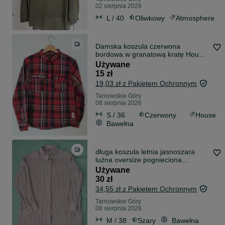
02 sierpnia 2026
L / 40
Oliwkowy
Atmosphere
Damska koszula czerwona
bordowa w granatową kratę House
S świąteczna
Używane
15 zł
19,03 zł z Pakietem Ochronnym
Tarnowskie Góry
08 sierpnia 2026
S / 36
Czerwony
House
Bawełna
długa koszula letnia jasnoszara
luźna oversize pognieciona
marszona
Używane
30 zł
34,55 zł z Pakietem Ochronnym
Tarnowskie Góry
08 sierpnia 2026
M / 38
Szary
Bawełna