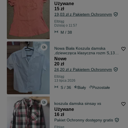
Używane
15 zł
19,03 zł z Pakietem Ochronnym
Elbląg
Dzisiaj o 11:57
M / 38
Nowa Biała Koszula damska
,dziewczęca klasyczna rozm S,13-
14 lat
Nowe
20 zł
24,20 zł z Pakietem Ochronnym
Elbląg
13 lipca 2026
S / 36
Biały
Pozostałe
koszula damska sinsay xs
Używane
16 zł
Pakiet Ochronny dostępny gratis
Elbląg