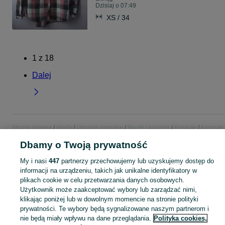
Dzisiaj o 07:49
XS / 34
1
z
18
Dalej
Strona główna
Moda
Ubrania damskie
Bluzki i koszule
Koszule
Koszule 
Warmińsko-mazurskie
Koszule - Elbląg
Dbamy o Twoją prywatność
My i nasi
447
partnerzy przechowujemy lub uzyskujemy dostęp do
KATEGORIA
informacji na urządzeniu, takich jak unikalne identyfikatory w
plikach cookie w celu przetwarzania danych osobowych.
Zobacz Więc
Szeroki wybór koszul damskich Elbląg ▶️ bawełniane, oversize, w kratę i jedwabne ✅ Nowe i używane w atrakcyjnych cenach ✌ Znajdź oferty na OLX.pl!
Użytkownik może zaakceptować wybory lub zarządzać nimi,
klikając poniżej lub w dowolnym momencie na stronie polityki
prywatności. Te wybory będą sygnalizowane naszym partnerom i
Mapa kategorii
nie będą miały wpływu na dane przeglądania.
Polityka cookies,