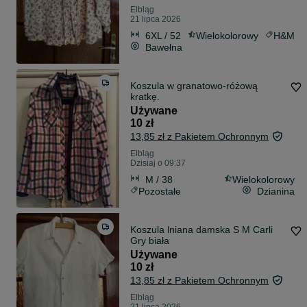
Elbląg
21 lipca 2026
6XL / 52
Wielokolorowy
H&M
Bawełna
Koszula w granatowo-różową
kratkę.
Używane
10 zł
13,85 zł z Pakietem Ochronnym
Elbląg
Dzisiaj o 09:37
M / 38
Wielokolorowy
Pozostałe
Dzianina
Koszula lniana damska S M Carli
Gry biała
Używane
10 zł
13,85 zł z Pakietem Ochronnym
Elbląg