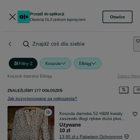
Przejdź do aplikacji
Otwórz
Otwieraj OLX jednym tapnięciem
Znajdź coś dla siebie
Filtry
·
2
Koszule
Elbląg
Koszule damskie Elbląg
Zobacz Więc
ZNALEŹLIŚMY 177 OGŁOSZEŃ
Jak pozycjonowane są ogłoszenia?
Koszula damska 52 H&M kwiaty
zaszewki długi rękaw duża plus
size
Używane
10 zł
13,85 zł z Pakietem Ochronnym