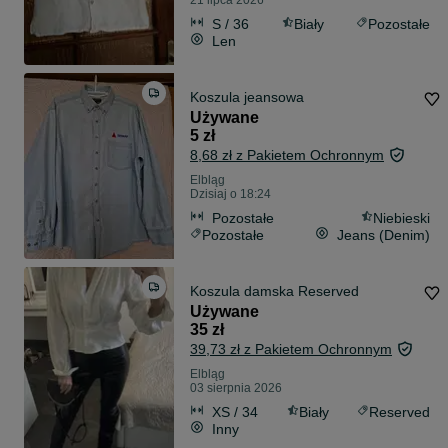
21 lipca 2026
S / 36
Biały
Pozostałe
Len
Koszula jeansowa
Używane
5 zł
8,68 zł z Pakietem Ochronnym
Elbląg
Dzisiaj o 18:24
Pozostałe
Niebieski
Pozostałe
Jeans (Denim)
Koszula damska Reserved
Używane
35 zł
39,73 zł z Pakietem Ochronnym
Elbląg
03 sierpnia 2026
XS / 34
Biały
Reserved
Inny