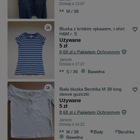
Dzisiaj o 13:07
M / 38
Bluzka z krótkim rękawem, t shirt
H&M r. S
Używane
5 zł
8,68 zł z Pakietem Ochronnym
Jarocin
Dzisiaj o 17:27
S / 36
Bawełna
Biała bluzka Bershka M 38 long
sleeve guziczki
Używane
5 zł
8,68 zł z Pakietem Ochronnym
Jarocin
Dzisiaj o 14:22
M / 38
Biały
Bershka
Bawełna