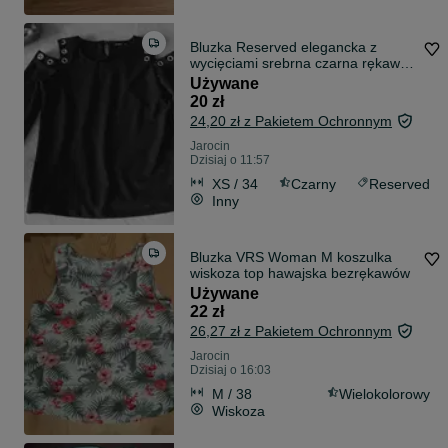
Bluzka Reserved elegancka z
wycięciami srebrna czarna rękaw
3/4
Używane
20 zł
24,20 zł z Pakietem Ochronnym
Jarocin
Dzisiaj o 11:57
XS / 34
Czarny
Reserved
Inny
Bluzka VRS Woman M koszulka
wiskoza top hawajska bezrękawów
Używane
22 zł
26,27 zł z Pakietem Ochronnym
Jarocin
Dzisiaj o 16:03
M / 38
Wielokolorowy
Wiskoza