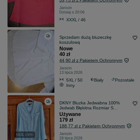
39,73 zł z Pakietem Ochronnym
Jarocin
Dzisiaj o 20:06
XXXL / 46
Sprzedam dużą bluzeczkę
koszulową
Nowe
40 zł
44,90 zł z Pakietem Ochronnym
Jarocin
13 lipca 2026
5XL / 50
Biały
Pozostałe
Inny
DKNY Bluzka Jedwabna 100%
Jedwab Błękitna Rozmiar S
Elegancka Zwiewna
Używane
179 zł
188,77 zł z Pakietem Ochronnym
Jarocin
28 lipca 2026