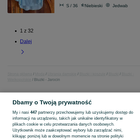
S / 36
Niebieski
Jedwab
1
z
32
Dalej
Strona główna
Moda
Ubrania damskie
Bluzki i koszule
Bluzki
Bluzki -
Wielkopolskie
Bluzki - Jarocin
POLSKA » WIELKOPOLSKIE » JAROCIN
Dbamy o Twoją prywatność
My i nasi
447
partnerzy przechowujemy lub uzyskujemy dostęp do
KATEGORIA
informacji na urządzeniu, takich jak unikalne identyfikatory w
plikach cookie w celu przetwarzania danych osobowych.
Zobacz Więc
Szeroki wybór bluzek damskich Jarocin ▶️ Różne materiały i kolory ✅ Nowe i używane w atrakcyjnych cenach ✌ Sprawdź oferty na OLX.pl!
Użytkownik może zaakceptować wybory lub zarządzać nimi,
klikając poniżej lub w dowolnym momencie na stronie polityki