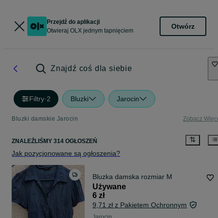
Przejdź do aplikacji
Otwórz
Otwieraj OLX jednym tapnięciem
Znajdź coś dla siebie
Filtry
·
2
Bluzki
Jarocin
Bluzki damskie Jarocin
Zobacz Więc
ZNALEŹLIŚMY 314 OGŁOSZEŃ
Jak pozycjonowane są ogłoszenia?
Bluzka damska rozmiar M
Używane
6 zł
9,71 zł z Pakietem Ochronnym
Jarocin