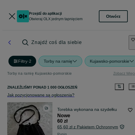
Przejdź do aplikacji
Otwórz
Otwieraj OLX jednym tapnięciem
Znajdź coś dla siebie
Filtry
·
2
Torby na ramię
Kujawsko-pomorskie
Torby na ramię Kujawsko-pomorskie
Zobacz Więc
ZNALEŹLIŚMY
PONAD
1 000 OGŁOSZEŃ
Jak pozycjonowane są ogłoszenia?
Torebka wykonana na szydełku
Nowe
60 zł
65,60 zł z Pakietem Ochronnym
Rypin