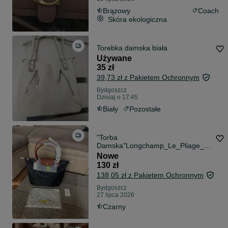
Brązowy
Coach
Skóra ekologiczna
Torebka damska biała
Używane
35 zł
39,73 zł z Pakietem Ochronnym
Bydgoszcz
Dzisiaj o 17:45
Biały
Pozostałe
"Torba
Damska"Longchamp_Le_Pliage_N
ylon_Skóra_Black
Nowe
130 zł
138,05 zł z Pakietem Ochronnym
Bydgoszcz
27 lipca 2026
Czarny