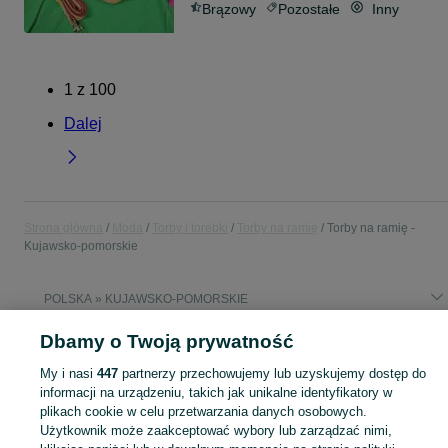
Brązowy
Pozostałe
Inny
1
z
100
Dalej
Strona główna
Moda
Torby i torebki
Torby na ramię
Torby na ramię -
Kujawsko-pomorskie
POLSKA » KUJAWSKO-POMORSKIE
Dbamy o Twoją prywatność
KATEGORIA
My i nasi
447
partnerzy przechowujemy lub uzyskujemy dostęp do
informacji na urządzeniu, takich jak unikalne identyfikatory w
Zobacz Więc
Szeroki wybór toreb na ramię Kujawsko-pomorskie ▶️ skórzane, materiałowe, duże i casualowe ✅ Nowe i używane w atrakcyjnych cenach ✌ Znajdź oferty na OLX.pl!
plikach cookie w celu przetwarzania danych osobowych.
Użytkownik może zaakceptować wybory lub zarządzać nimi,