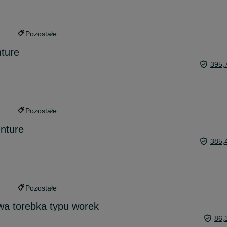
Pozostałe
nture
395,
Pozostałe
nture
385,
Pozostałe
wa torebka typu worek
86,