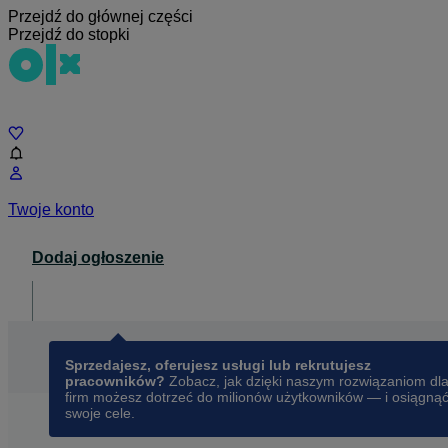
Przejdź do głównej części
Przejdź do stopki
Czat
Twoje konto
Dodaj ogłoszenie
Dla biznesu
opens in a new tab
Sprzedajesz, oferujesz usługi lub rekrutujesz
pracowników?
Zobacz, jak dzięki naszym rozwiązaniom dl
firm możesz dotrzeć do milionów użytkowników — i osiągną
swoje cele.