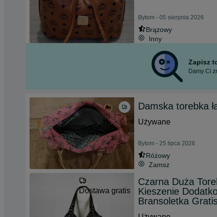
Bytom - 05 sierpnia 2026
Brązowy
Inny
Zapisz 
Damy Ci zn
Damska torebka ł
Używane
Bytom - 25 lipca 2026
Różowy
Zamsz
Czarna Duża Tor
Kieszenie Dodatk
Dostawa gratis
Bransoletka Grati
Używane