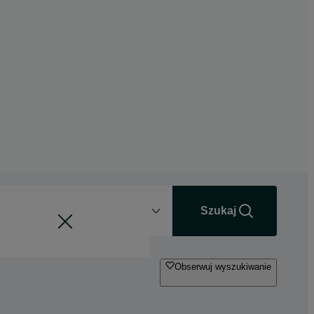
Odległość
+0 km
Szukaj
Obserwuj wyszukiwanie