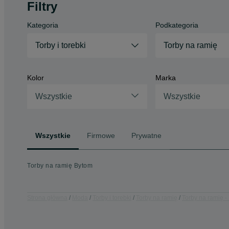
Filtry
Kategoria
Podkategoria
Torby i torebki
Torby na ramię
Kolor
Marka
Wszystkie
Wszystkie
Wszystkie
Firmowe
Prywatne
Torby na ramię Bytom
Strona główna
Moda
Torby i torebki
Torby na ramię
Torby na ramię -