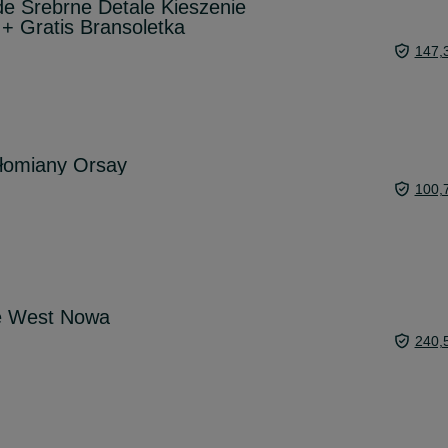
 Srebrne Detale Kieszenie
+ Gratis Bransoletka
147,
słomiany Orsay
100,
e West Nowa
240,