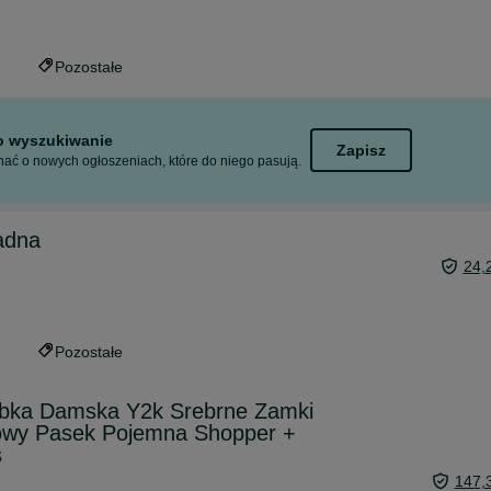
Pozostałe
to wyszukiwanie
Zapisz
ać o nowych ogłoszeniach, które do niego pasują.
adna
24,
Pozostałe
ebka Damska Y2k Srebrne Zamki
owy Pasek Pojemna Shopper +
s
147,