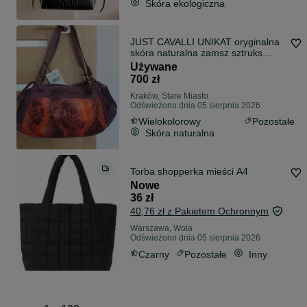
Skóra ekologiczna
JUST CAVALLI UNIKAT oryginalna
skóra naturalna zamsz sztruks
nubuk torebka shopper worek
Używane
kuferek baguette A4
700 zł
Kraków, Stare Miasto
Odświeżono dnia 05 sierpnia 2026
Wielokolorowy
Pozostałe
Skóra naturalna
Torba shopperka mieści A4
Nowe
36 zł
40,76 zł z Pakietem Ochronnym
Warszawa, Wola
Odświeżono dnia 05 sierpnia 2026
Czarny
Pozostałe
Inny