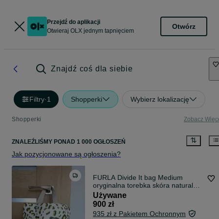
Przejdź do aplikacji
Otwórz
Otwieraj OLX jednym tapnięciem
Znajdź coś dla siebie
Filtry
·
1
Shopperki
Wybierz lokalizację
Shopperki
Zobacz Więc
ZNALEŹLIŚMY
PONAD
1 000 OGŁOSZEŃ
Jak pozycjonowane są ogłoszenia?
FURLA Divide It bag Medium
oryginalna torebka skóra naturalna
saffiano panterka do ręki
Używane
900 zł
935 zł z Pakietem Ochronnym