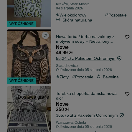
Kraków, Stare Miasto
04 sierpnia 2026
Wielokolorowy
Pozostałe
Skóra naturalna
WYRÓŻNIONE
Nowa torba / torba na zakupy z
motywem sowy – Nietrafiony
prezent! NOWA
Nowe
49,99 zł
55,24 zł z Pakietem Ochronnym
Starachowice
Odświeżono dnia 05 sierpnia 2026
Złoty
Pozostałe
Bawełna
WYRÓŻNIONE
Torebka shoperka damska nowa
Dostawa gratis
dior
Nowe
350 zł
365,75 zł z Pakietem Ochronnym
Warszawa, Ochota
Odświeżono dnia 05 sierpnia 2026