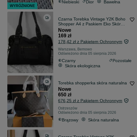
Niebieski
Dior
Bawełna
WYRÓŻNIONE
Czarna Torebka Vintage Y2K Boho
Shopper A4 z Paskiem Eko Skóra
na co dzień duża pojemna do
Nowe
szkoły do pracy na zamek citybag
169 zł
avantgarde torebka bag
178,42 zł z Pakietem Ochronnym
Warszawa, Bemowo
Odświeżono dnia 05 sierpnia 2026
Czarny
Pozostałe
Skóra ekologiczna
Torebka shopperka skóra naturalna
Nowe
650 zł
676,25 zł z Pakietem Ochronnym
Ostrzeszów
Odświeżono dnia 05 sierpnia 2026
Brązowy
Skóra naturalna