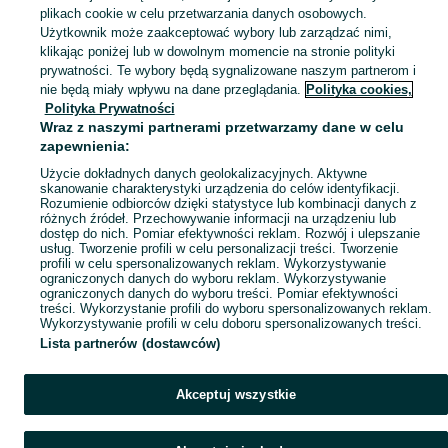
Zobacz Więc
Szeroki wybór shopperek w Polsce ▶️ materiałowe, skórzane, duże i na zakupy ✅ Nowe i używane w dobrych cenach ✌ Porównaj ceny i wybierz ofertę na OLX.pl!
plikach cookie w celu przetwarzania danych osobowych.
Użytkownik może zaakceptować wybory lub zarządzać nimi,
klikając poniżej lub w dowolnym momencie na stronie polityki
Mapa kategorii
prywatności. Te wybory będą sygnalizowane naszym partnerom i
Mapa miejscowości
nie będą miały wpływu na dane przeglądania.
Polityka cookies,
Mapa ministron
Polityka Prywatności
Wraz z naszymi partnerami przetwarzamy dane w celu
Popularne wyszukiwania
zapewnienia:
Użycie dokładnych danych geolokalizacyjnych. Aktywne
skanowanie charakterystyki urządzenia do celów identyfikacji.
Rozumienie odbiorców dzięki statystyce lub kombinacji danych z
różnych źródeł. Przechowywanie informacji na urządzeniu lub
dostęp do nich. Pomiar efektywności reklam. Rozwój i ulepszanie
usług. Tworzenie profili w celu personalizacji treści. Tworzenie
profili w celu spersonalizowanych reklam. Wykorzystywanie
ograniczonych danych do wyboru reklam. Wykorzystywanie
ograniczonych danych do wyboru treści. Pomiar efektywności
treści. Wykorzystanie profili do wyboru spersonalizowanych reklam.
Wykorzystywanie profili w celu doboru spersonalizowanych treści.
Lista partnerów (dostawców)
Akceptuj wszystkie