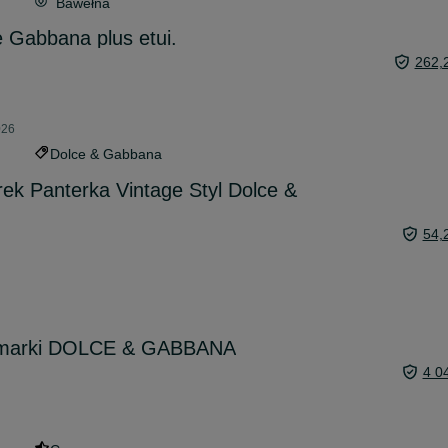
Bawełna
 Gabbana plus etui.
262,
026
Dolce & Gabbana
k Panterka Vintage Styl Dolce &
54,
y marki DOLCE & GABBANA
4 0