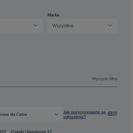
Marka
Wszystkie
Wyczyść filtry
Jak pozycjonowane są
rane dla Ciebie
ogłoszenia?
107
Czapki i kapelusze
17