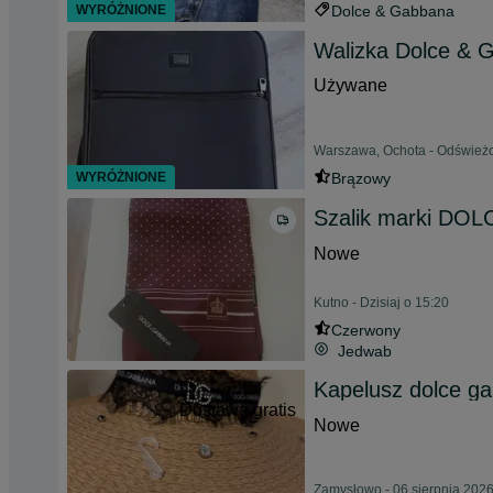
WYRÓŻNIONE
Dolce & Gabbana
Walizka Dolce & 
Używane
Warszawa, Ochota - Odświeżo
WYRÓŻNIONE
Brązowy
Szalik marki DO
Nowe
Kutno - Dzisiaj o 15:20
Czerwony
Jedwab
Kapelusz dolce g
Dostawa gratis
Nowe
Zamysłowo - 06 sierpnia 202