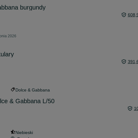
abbana burgundy
608,
rpnia 2026
ulary
391,
Dolce & Gabbana
lce & Gabbana L/50
1
Niebieski