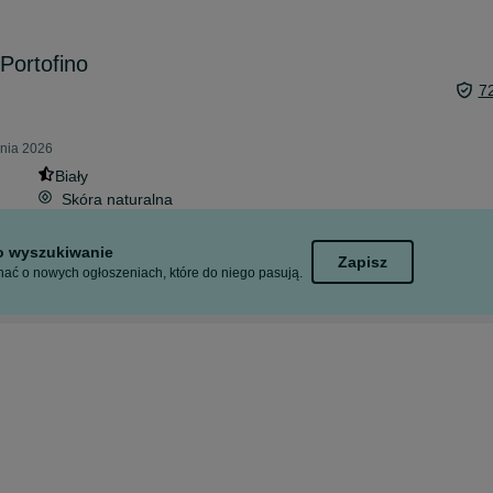
Portofino
7
pnia 2026
Biały
Skóra naturalna
to wyszukiwanie
Zapisz
ać o nowych ogłoszeniach, które do niego pasują.