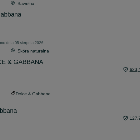
Bawełna
Gabbana
no dnia 05 sierpnia 2026
Skóra naturalna
LCE & GABBANA
623,
Dolce & Gabbana
abbana
127,
6