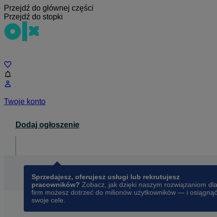
Przejdź do głównej części
Przejdź do stopki
Czat
Twoje konto
Dodaj ogłoszenie
Dla biznesu
opens in a new tab
Sprzedajesz, oferujesz usługi lub rekrutujesz
pracowników?
Zobacz, jak dzięki naszym rozwiązaniom dl
firm możesz dotrzeć do milionów użytkowników — i osiągną
swoje cele.