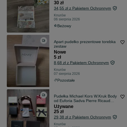
30 zł
34,55 zł z Pakietem Ochronnym
Knurów
06 sierpnia 2026
Beżowy
Apart pudełko prezentowe torebka
zestaw
Nowe
5 zł
8,68 zł z Pakietem Ochronnym
Knurów
07 sierpnia 2026
Pozostałe
Pudełka Michael Kors W.Kruk Body
od Euforia Sadva Pierre Ricaud
noname
Używane
25 zł
29,38 zł z Pakietem Ochronnym
Knurów