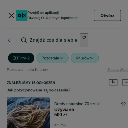
Przejdź do aplikacji
Otwórz
Otwieraj OLX jednym tapnięciem
Znajdź coś dla siebie
Filtry
·
2
Pozostałe
Knurów
Pozostała moda Knurów
Zobacz Więc
ZNALEŹLIŚMY 15 OGŁOSZEŃ
Jak pozycjonowane są ogłoszenia?
Dredy naturalne 70 sztuk
Używane
500 zł
Knurów