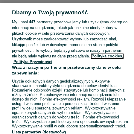
Dbamy o Twoją prywatność
Strona główna
Moda
Pozostałe
Pozostałe - Śląskie
Pozostałe - Knurów
My i nasi
447
partnerzy przechowujemy lub uzyskujemy dostęp do
KATEGORIA
informacji na urządzeniu, takich jak unikalne identyfikatory w
plikach cookie w celu przetwarzania danych osobowych.
Użytkownik może zaakceptować wybory lub zarządzać nimi,
Zobacz Więc
Sprzedaż pozostałej mody Knurów ▶️ odzież, obuwie, akcesoria i biżuteria ✅ Nowe i używane w atrakcyjnych cenach ✌ Sprawdź oferty i kupuj na OLX.pl!
klikając poniżej lub w dowolnym momencie na stronie polityki
prywatności. Te wybory będą sygnalizowane naszym partnerom i
nie będą miały wpływu na dane przeglądania.
Polityka cookies,
Mapa kategorii
Polityka Prywatności
Mapa miejscowości
Wraz z naszymi partnerami przetwarzamy dane w celu
zapewnienia:
Mapa ministron
Użycie dokładnych danych geolokalizacyjnych. Aktywne
Popularne wyszukiwania
skanowanie charakterystyki urządzenia do celów identyfikacji.
Rozumienie odbiorców dzięki statystyce lub kombinacji danych z
różnych źródeł. Przechowywanie informacji na urządzeniu lub
dostęp do nich. Pomiar efektywności reklam. Rozwój i ulepszanie
usług. Tworzenie profili w celu personalizacji treści. Tworzenie
profili w celu spersonalizowanych reklam. Wykorzystywanie
ograniczonych danych do wyboru reklam. Wykorzystywanie
ograniczonych danych do wyboru treści. Pomiar efektywności
treści. Wykorzystanie profili do wyboru spersonalizowanych reklam.
Wykorzystywanie profili w celu doboru spersonalizowanych treści.
Lista partnerów (dostawców)