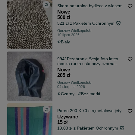
Skora naturalna bydleca z wlosem
Nowe
500 zł
521 zł z Pakietem Ochronnym
Gorzów Wielkopolski
10 lipca 2026
Biały
994/ Przebranie Sesja foto latex
maska rurka usta oczy czarna
lateks
Nowe
285 zł
Gorzów Wielkopolski
04 sierpnia 2026
Czarny
Bez marki
Pareo 200 X 70 cm,metalowe jety
Używane
15 zł
19,03 zł z Pakietem Ochronnym