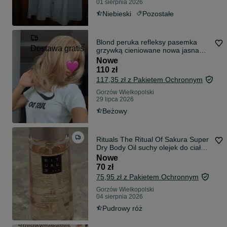
01 sierpnia 2026
Niebieski
Pozostałe
Blond peruka refleksy pasemka
Dostawa gratis
grzywką cieniowane nowa jasna
bob
Nowe
110 zł
117,35 zł z Pakietem Ochronnym
Gorzów Wielkopolski
29 lipca 2026
Beżowy
Rituals The Ritual Of Sakura Super
Dry Body Oil suchy olejek do ciała
100ml
Nowe
70 zł
75,95 zł z Pakietem Ochronnym
Gorzów Wielkopolski
04 sierpnia 2026
Pudrowy róż