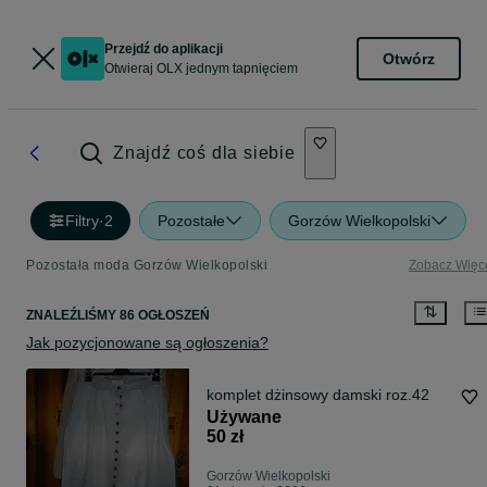
Przejdź do aplikacji
Otwórz
Otwieraj OLX jednym tapnięciem
Znajdź coś dla siebie
Filtry
·
2
Pozostałe
Gorzów Wielkopolski
Pozostała moda Gorzów Wielkopolski
Zobacz Więc
ZNALEŹLIŚMY 86 OGŁOSZEŃ
Jak pozycjonowane są ogłoszenia?
komplet dżinsowy damski roz.42
Używane
50 zł
Gorzów Wielkopolski