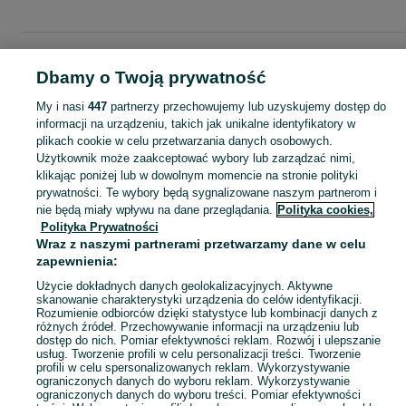
Strona główna
Moda
Pozostałe
Pozostałe - Lubuskie
Pozostałe - Gorzów
Wielkopolski
Dbamy o Twoją prywatność
My i nasi
447
partnerzy przechowujemy lub uzyskujemy dostęp do
KATEGORIA
informacji na urządzeniu, takich jak unikalne identyfikatory w
plikach cookie w celu przetwarzania danych osobowych.
Użytkownik może zaakceptować wybory lub zarządzać nimi,
Zobacz Więc
Sprzedaż pozostałej mody Gorzów Wielkopolski ▶️ odzież, obuwie, akcesoria i biżuteria ✅ Nowe i używane w atrakcyjnych cenach ✌ Sprawdź oferty i kupuj na OLX.pl!
klikając poniżej lub w dowolnym momencie na stronie polityki
prywatności. Te wybory będą sygnalizowane naszym partnerom i
nie będą miały wpływu na dane przeglądania.
Polityka cookies,
Mapa kategorii
Polityka Prywatności
Mapa miejscowości
Wraz z naszymi partnerami przetwarzamy dane w celu
zapewnienia:
Mapa ministron
Popularne wyszukiwania
Użycie dokładnych danych geolokalizacyjnych. Aktywne
skanowanie charakterystyki urządzenia do celów identyfikacji.
Rozumienie odbiorców dzięki statystyce lub kombinacji danych z
różnych źródeł. Przechowywanie informacji na urządzeniu lub
dostęp do nich. Pomiar efektywności reklam. Rozwój i ulepszanie
usług. Tworzenie profili w celu personalizacji treści. Tworzenie
profili w celu spersonalizowanych reklam. Wykorzystywanie
ograniczonych danych do wyboru reklam. Wykorzystywanie
ograniczonych danych do wyboru treści. Pomiar efektywności