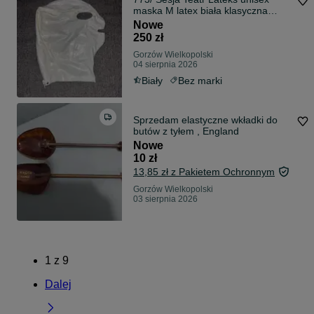
maska M latex biała klasyczna
zamek tył
Nowe
250 zł
Gorzów Wielkopolski
04 sierpnia 2026
Biały
Bez marki
Sprzedam elastyczne wkładki do
butów z tyłem , England
Nowe
10 zł
13,85 zł z Pakietem Ochronnym
Gorzów Wielkopolski
03 sierpnia 2026
1
z
9
Dalej