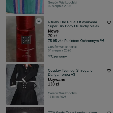
Gorzów Wielkopolski
02 sierpnia 2026
Rituals The Ritual Of Ayurveda
Super Dry Body Oil suchy olejek do
ciała 100ml
Nowe
70 zł
75,95 zł z Pakietem Ochronnym
Gorzów Wielkopolski
04 sierpnia 2026
Czerwony
Cosplay Tsumugi Shirogane
Danganronpa V3
Używane
130 zł
Gorzów Wielkopolski
17 lipca 2026
773/ Sesja Teatr Lateks unisex