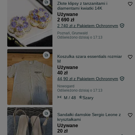
Złote klipsy z tanzanitami i
diamentami kwiatki 14K
Używane
2 690 zł
2 740 zł z Pakietem Ochronnym
Poznań, Grunwald
Odświeżono dzisiaj o 17:13
Koszulka szara essentials rozmiar
M
Używane
40 zł
44,90 zł z Pakietem Ochronnym
Nowogard
Odświeżono dzisiaj o 17:13
M / 48
Szary
Sandałki damskie Sergio Leone z
kryształkami
Używane
20 zł