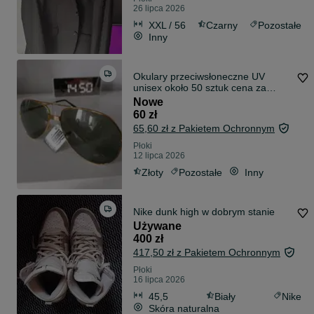
26 lipca 2026
XXL / 56
Czarny
Pozostałe
Inny
Okulary przeciwsłoneczne UV
unisex około 50 sztuk cena za
wszystko!
Nowe
60 zł
65,60 zł z Pakietem Ochronnym
Płoki
12 lipca 2026
Złoty
Pozostałe
Inny
Nike dunk high w dobrym stanie
Używane
400 zł
417,50 zł z Pakietem Ochronnym
Płoki
16 lipca 2026
45,5
Biały
Nike
Skóra naturalna