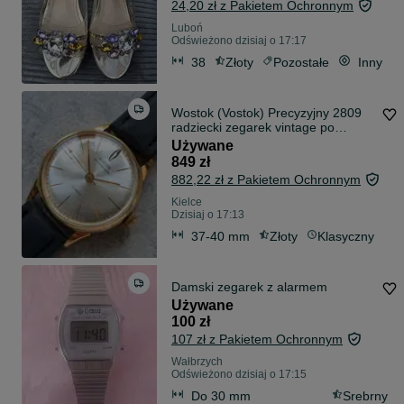
24,20 zł z Pakietem Ochronnym
Luboń
Odświeżono dzisiaj o 17:17
38
Złoty
Pozostałe
Inny
Wostok (Vostok) Precyzyjny 2809
radziecki zegarek vintage po
renowacji
Używane
849 zł
882,22 zł z Pakietem Ochronnym
Kielce
Dzisiaj o 17:13
37-40 mm
Złoty
Klasyczny
Damski zegarek z alarmem
Używane
100 zł
107 zł z Pakietem Ochronnym
Wałbrzych
Odświeżono dzisiaj o 17:15
Do 30 mm
Srebrny