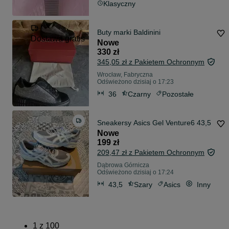
Klasyczny
Buty marki Baldinini
Dostawa gratis
Nowe
330 zł
345,05 zł z Pakietem Ochronnym
Wrocław, Fabryczna
Odświeżono dzisiaj o 17:23
36
Czarny
Pozostałe
Sneakersy Asics Gel Venture6 43,5
Nowe
199 zł
209,47 zł z Pakietem Ochronnym
Dąbrowa Górnicza
Odświeżono dzisiaj o 17:24
43,5
Szary
Asics
Inny
1
z
100