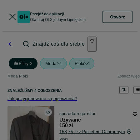
Przejdź do aplikacji
Otwórz
Otwieraj OLX jednym tapnięciem
Znajdź coś dla siebie
Filtry
·
2
Moda
Płoki
Moda Płoki
Zobacz Więc
ZNALEŹLIŚMY 4 OGŁOSZENIA
Jak pozycjonowane są ogłoszenia?
sprzedam garnitur
Używane
150 zł
158,75 zł z Pakietem Ochronnym
Płoki