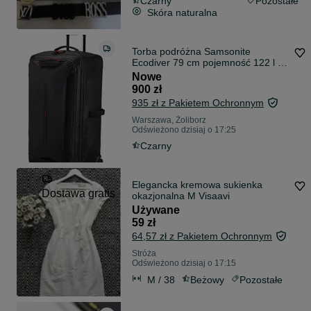
Czarny
Pozostałe
Skóra naturalna
Torba podróżna Samsonite
Ecodiver 79 cm pojemność 122 l -
nowa
Nowe
900 zł
935 zł z Pakietem Ochronnym
Warszawa, Żoliborz
Odświeżono dzisiaj o 17:25
Czarny
Elegancka kremowa sukienka
Dostawa gratis
okazjonalna M Visaavi
Używane
59 zł
64,57 zł z Pakietem Ochronnym
Stróża
Odświeżono dzisiaj o 17:15
M / 38
Beżowy
Pozostałe