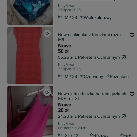
Krzyżowa
27 lipca 2026
M / 38
Wielokolorowy
Nowa sukienka z frędzlami rozm
M/L
Nowe
50 zł
55,25 zł z Pakietem Ochronnym
Krzyżowa
23 lipca 2026
M / 38
Czerwony
Pozostałe
Nowa letnia bluzka na ramiączkach
F&F roz XL
Nowe
20 zł
24,20 zł z Pakietem Ochronnym
Krzyżowa
06 sierpnia 2026
XL / 42
Różowy
F&F