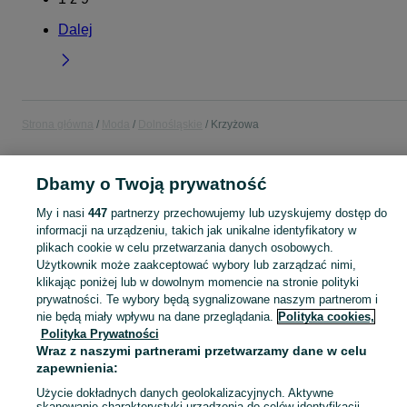
Dalej
Strona główna
Moda
Dolnośląskie
Krzyżowa
MODA
Dbamy o Twoją prywatność
My i nasi
447
partnerzy przechowujemy lub uzyskujemy dostęp do
KATEGORIA
informacji na urządzeniu, takich jak unikalne identyfikatory w
plikach cookie w celu przetwarzania danych osobowych.
Użytkownik może zaakceptować wybory lub zarządzać nimi,
Zobacz Więc
Moda Krzyżowa ▶️ Odzież, obuwie, torebki, akcesoria i biżuteria ✅ Nowe i używane w atrakcyjnych cenach ✌ Znajdź najlepsze ogłoszenia na OLX.pl!
klikając poniżej lub w dowolnym momencie na stronie polityki
prywatności. Te wybory będą sygnalizowane naszym partnerom i
Mapa kategorii
nie będą miały wpływu na dane przeglądania.
Polityka cookies,
Polityka Prywatności
Mapa miejscowości
Wraz z naszymi partnerami przetwarzamy dane w celu
Mapa ministron
zapewnienia:
Popularne wyszukiwania
Użycie dokładnych danych geolokalizacyjnych. Aktywne
skanowanie charakterystyki urządzenia do celów identyfikacji.