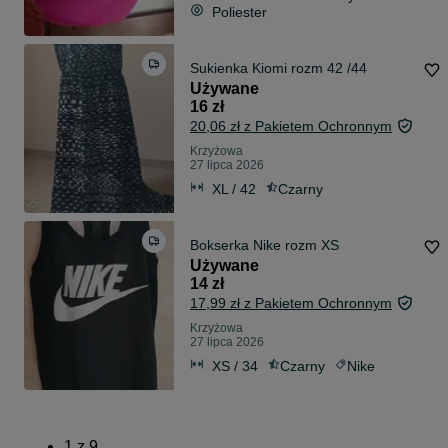
Poliester
Sukienka Kiomi rozm 42 /44
Używane
16 zł
20,06 zł z Pakietem Ochronnym
Krzyżowa
27 lipca 2026
XL / 42
Czarny
Bokserka Nike rozm XS
Używane
14 zł
17,99 zł z Pakietem Ochronnym
Krzyżowa
27 lipca 2026
XS / 34
Czarny
Nike
1
z
9