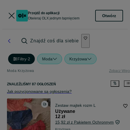
Przejdź do aplikacji
Otwórz
Otwieraj OLX jednym tapnięciem
Znajdź coś dla siebie
Filtry
·
2
Moda
Krzyżowa
Moda Krzyżowa
Zobacz Więc
ZNALEŹLIŚMY 87 OGŁOSZEŃ
Jak pozycjonowane są ogłoszenia?
Zestaw majtek rozm L
Używane
12 zł
15,92 zł z Pakietem Ochronnym
Krzyżowa