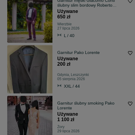
Garnitur męski Giacomo Conti
ślubny slim bordowy Roberto
188/96
Używane
650 zł
Wierzbie
27 lipca 2026
L / 40
Garnitur Pako Lorente
Używane
200 zł
Gdynia, Leszczynki
05 sierpnia 2026
XXL / 44
Garnitur ślubny smoking Pako
Lorente
Używane
1 100 zł
Żory
29 lipca 2026