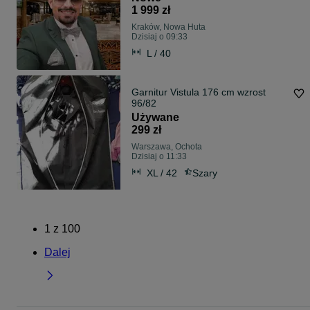
1 999 zł
Kraków, Nowa Huta
Dzisiaj o 09:33
L / 40
Garnitur Vistula 176 cm wzrost
96/82
Używane
299 zł
Warszawa, Ochota
Dzisiaj o 11:33
XL / 42
Szary
1
z
100
Dalej