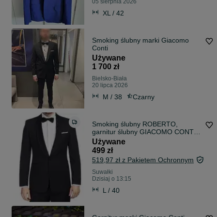
05 sierpnia 2026
XL / 42
Smoking ślubny marki Giacomo
Conti
Używane
1 700 zł
Bielsko-Biała
20 lipca 2026
M / 38
Czarny
Smoking ślubny ROBERTO,
garnitur ślubny GIACOMO CONTI,
ślub, wesele
Używane
499 zł
519,97 zł z Pakietem Ochronnym
Suwałki
Dzisiaj o 13:15
L / 40