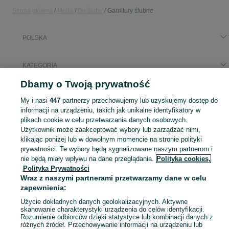
Strona główna
Moda
Do ślubu
Garnitury ślubne
POLSKA
KATEGORIA
Dbamy o Twoją prywatność
Popularne wyszukiwania
My i nasi
447
partnerzy przechowujemy lub uzyskujemy dostęp do
smoking ślubny xl
garnitur ślubny plus size
informacji na urządzeniu, takich jak unikalne identyfikatory w
plikach cookie w celu przetwarzania danych osobowych.
Użytkownik może zaakceptować wybory lub zarządzać nimi,
Zobacz Więc
Szeroki wybór garniturów ślubnych w Polsce ▶️ klasyczne, slim fit, dwu- i trzyczęściowe ✅ Nowe i używane w atrakcyjnych cenach ✌ Sprawdź oferty na OLX.pl!
klikając poniżej lub w dowolnym momencie na stronie polityki
prywatności. Te wybory będą sygnalizowane naszym partnerom i
nie będą miały wpływu na dane przeglądania.
Polityka cookies,
Mapa kategorii
Polityka Prywatności
Mapa miejscowości
Wraz z naszymi partnerami przetwarzamy dane w celu
Mapa ministron
zapewnienia:
Popularne wyszukiwania
Użycie dokładnych danych geolokalizacyjnych. Aktywne
skanowanie charakterystyki urządzenia do celów identyfikacji.
Rozumienie odbiorców dzięki statystyce lub kombinacji danych z
różnych źródeł. Przechowywanie informacji na urządzeniu lub