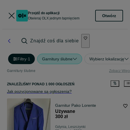
Przejdź do aplikacji
Otwórz
Otwieraj OLX jednym tapnięciem
Znajdź coś dla siebie
Filtry
·
1
Garnitury ślubne
Wybierz lokalizację
Garnitury ślubne
Zobacz Więc
ZNALEŹLIŚMY
PONAD
1 000 OGŁOSZEŃ
Jak pozycjonowane są ogłoszenia?
Garnitur Pako Lorente
Używane
300 zł
Gdynia, Leszczynki