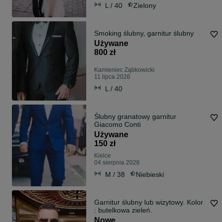
L / 40
Zielony
Smoking ślubny, garnitur ślubny
Używane
800 zł
Kamieniec Ząbkowicki
11 lipca 2026
L / 40
Ślubny granatowy garnitur
Giacomo Conti
Używane
150 zł
Kielce
04 sierpnia 2026
M / 38
Niebieski
Garnitur ślubny lub wizytowy. Kolor
: butelkowa zieleń.
Nowe