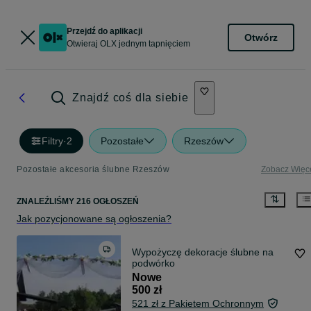
Przejdź do aplikacji
Otwórz
Otwieraj OLX jednym tapnięciem
Znajdź coś dla siebie
Filtry
·
2
Pozostałe
Rzeszów
Pozostałe akcesoria ślubne Rzeszów
Zobacz Więc
ZNALEŹLIŚMY 216 OGŁOSZEŃ
Jak pozycjonowane są ogłoszenia?
Wypożyczę dekoracje ślubne na
podwórko
Nowe
500 zł
521 zł z Pakietem Ochronnym