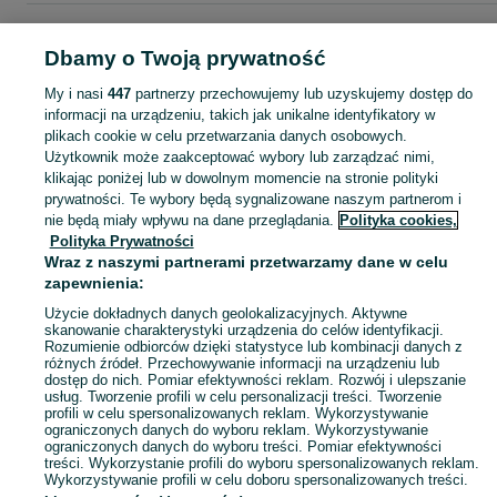
Strona główna
Moda
Do ślubu
Akcesoria ślubne
Pozostałe
Pozostałe -
Podkarpackie
Pozostałe - Rzeszów
Dbamy o Twoją prywatność
My i nasi
447
partnerzy przechowujemy lub uzyskujemy dostęp do
KATEGORIA
informacji na urządzeniu, takich jak unikalne identyfikatory w
plikach cookie w celu przetwarzania danych osobowych.
Użytkownik może zaakceptować wybory lub zarządzać nimi,
Zobacz Więc
Sprzedaż pozostałych akcesoriów ślubnych Rzeszów ▶️ Nowe i używane w atrakcyjnych cenach ✌ Przeglądaj i wybierz najlepszą ofertę na OLX.pl!
klikając poniżej lub w dowolnym momencie na stronie polityki
prywatności. Te wybory będą sygnalizowane naszym partnerom i
nie będą miały wpływu na dane przeglądania.
Polityka cookies,
Mapa kategorii
Polityka Prywatności
Mapa miejscowości
Wraz z naszymi partnerami przetwarzamy dane w celu
zapewnienia:
Mapa ministron
Popularne wyszukiwania
Użycie dokładnych danych geolokalizacyjnych. Aktywne
skanowanie charakterystyki urządzenia do celów identyfikacji.
Rozumienie odbiorców dzięki statystyce lub kombinacji danych z
różnych źródeł. Przechowywanie informacji na urządzeniu lub
dostęp do nich. Pomiar efektywności reklam. Rozwój i ulepszanie
usług. Tworzenie profili w celu personalizacji treści. Tworzenie
profili w celu spersonalizowanych reklam. Wykorzystywanie
ograniczonych danych do wyboru reklam. Wykorzystywanie
ograniczonych danych do wyboru treści. Pomiar efektywności
treści. Wykorzystanie profili do wyboru spersonalizowanych reklam.
Wykorzystywanie profili w celu doboru spersonalizowanych treści.