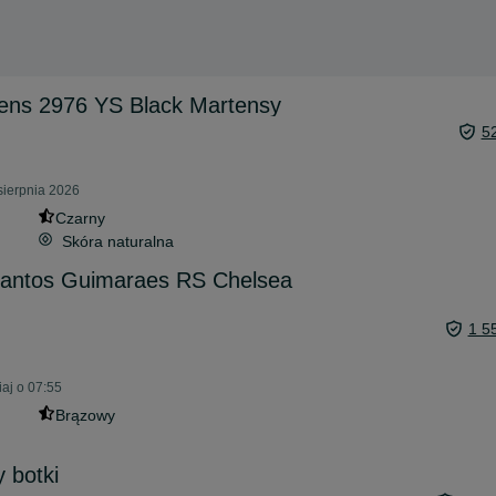
tens 2976 YS Black Martensy
5
sierpnia 2026
Czarny
Skóra naturalna
 Santos Guimaraes RS Chelsea
1 5
aj o 07:55
Brązowy
 botki