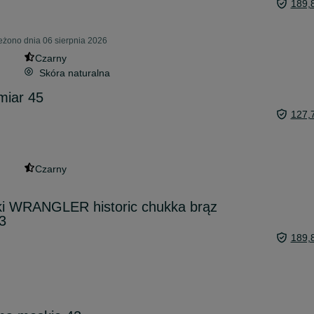
189,
żono dnia 06 sierpnia 2026
Czarny
Skóra naturalna
miar 45
127,
Czarny
iki WRANGLER historic chukka brąz
3
189,