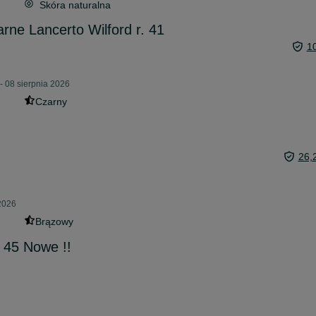
Skóra naturalna
rne Lancerto Wilford r. 41
1
- 08 sierpnia 2026
Czarny
26,
2026
Brązowy
r 45 Nowe !!