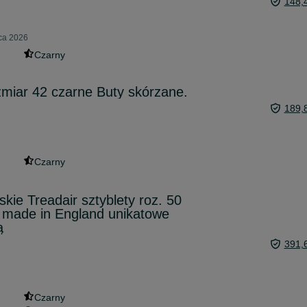
148,
pca 2026
Czarny
miar 42 czarne Buty skórzane.
189,
Czarny
kie Treadair sztyblety roz. 50
 made in England unikatowe
ą
391,
Czarny