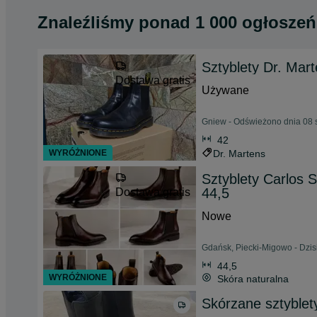
Znaleźliśmy
ponad
1 000 ogłoszeń
Sztyblety Dr. Mar
Dostawa gratis
Używane
Gniew - Odświeżono dnia 08 
42
WYRÓŻNIONE
Dr. Martens
Sztyblety Carlos
44,5
Dostawa gratis
Nowe
Gdańsk, Piecki-Migowo - Dzisi
44,5
WYRÓŻNIONE
Skóra naturalna
Skórzane sztyblety