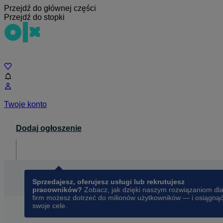
Przejdź do głównej części
Przejdź do stopki
Czat
Twoje konto
Dodaj ogłoszenie
Dla biznesu
opens in a new tab
Sprzedajesz, oferujesz usługi lub rekrutujesz
pracowników?
Zobacz, jak dzięki naszym rozwiązaniom dl
firm możesz dotrzeć do milionów użytkowników — i osiągną
swoje cele.