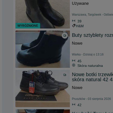
Używane
Warszawa, Targówek - Odświe
39
WYRÓŻNIONE
H&M
Buty sztyblety roz
Nowe
Warka - Dzisiaj o 13:16
45
Skóra naturalna
Nowe botki trzew
skóra natural 42 4
Nowe
Pruszków - 03 sierpnia 2026
42