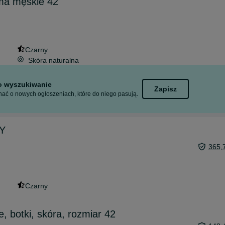
ma męskie 42
Czarny
Skóra naturalna
to wyszukiwanie
Zapisz
ać o nowych ogłoszeniach, które do niego pasują.
ZY
365,
Czarny
, botki, skóra, rozmiar 42