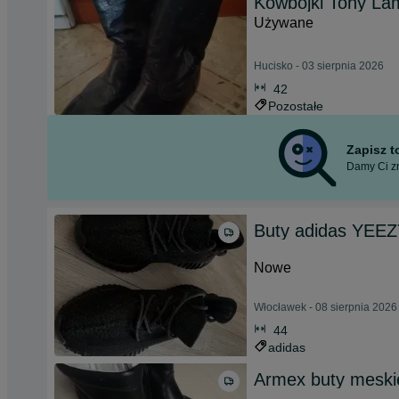
Kowbojki Tony La
Używane
Hucisko - 03 sierpnia 2026
42
Pozostałe
Zapisz 
Damy Ci zn
Buty adidas YEE
Nowe
Włocławek - 08 sierpnia 2026
44
adidas
Armex buty meskie