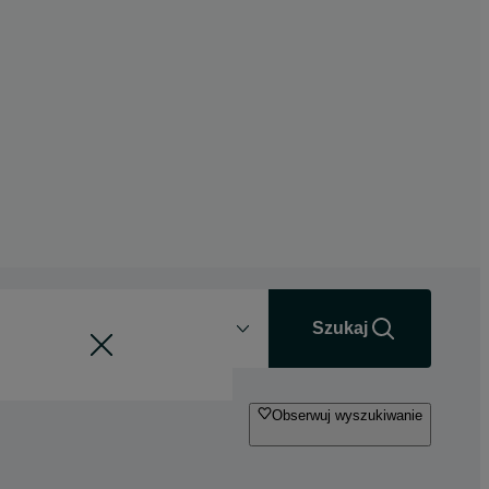
Odległość
+0 km
Szukaj
Obserwuj wyszukiwanie