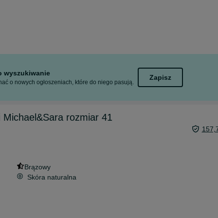
to wyszukiwanie
Zapisz
ać o nowych ogłoszeniach, które do niego pasują.
i Michael&Sara rozmiar 41
157,
Brązowy
Skóra naturalna