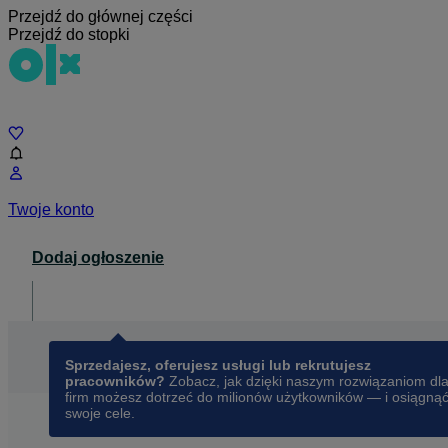
Przejdź do głównej części
Przejdź do stopki
Czat
Twoje konto
Dodaj ogłoszenie
Dla biznesu
opens in a new tab
Sprzedajesz, oferujesz usługi lub rekrutujesz
pracowników?
Zobacz, jak dzięki naszym rozwiązaniom dl
firm możesz dotrzeć do milionów użytkowników — i osiągną
swoje cele.