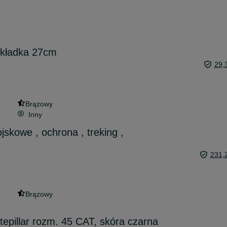
wkładka 27cm
29,
Brązowy
Inny
skowe , ochrona , treking ,
231,
Brązowy
epillar rozm. 45 CAT, skóra czarna