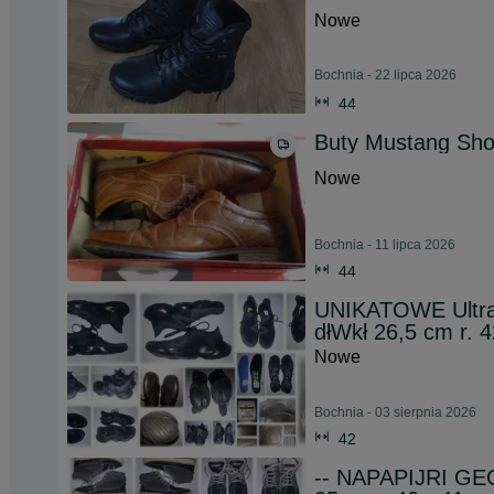
Nowe
Bochnia - 22 lipca 2026
44
Buty Mustang Sho
Nowe
Bochnia - 11 lipca 2026
44
UNIKATOWE Ultra
dłWkł 26,5 cm r. 4
Nowe
Bochnia - 03 sierpnia 2026
42
-- NAPAPIJRI GEO