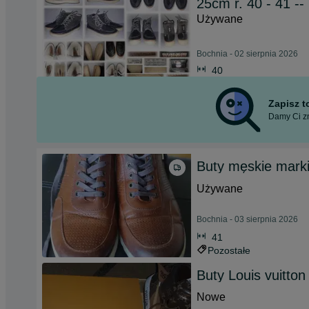
25cm r. 40 - 41 --
Używane
Bochnia - 02 sierpnia 2026
40
Zapisz 
Damy Ci zn
Buty męskie mark
Używane
Bochnia - 03 sierpnia 2026
41
Pozostałe
Buty Louis vuitton
Nowe