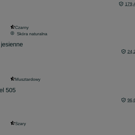
179,
Czarny
Skóra naturalna
jesienne
24,
Musztardowy
el 505
96,
Szary