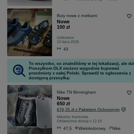
Buty nowe z metkami
Nowe
100 zł
Gołkowice
10 lipca 2026
43
To wszystko, co znaleźliśmy w tej lokalizacji, ale dz
Przesyłkom OLX możesz wygodnie kupować
przedmioty z całej Polski. Sprawdź te ogłoszenia z
dostępną przesyłką:
Nike TN Birmingham
Dostawa gratis
Nowe
650 zł
676,25 zł z Pakietem Ochronnym
Mikołów, Kamionka
Odświeżono dzisiaj o 12:19
47,5
Wielokolorowy
Nike