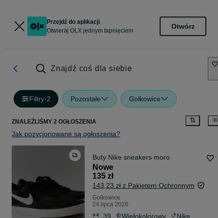
Przejdź do aplikacji
Otwórz
Otwieraj OLX jednym tapnięciem
Znajdź coś dla siebie
Filtry
·
2
Pozostałe
Gołkowice
ZNALEŹLIŚMY 2 OGŁOSZENIA
Jak pozycjonowane są ogłoszenia?
Buty Nike sneakers moro
Nowe
135 zł
143,23 zł z Pakietem Ochronnym
Gołkowice
24 lipca 2026
39
Wielokolorowy
Nike