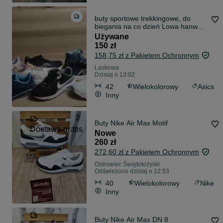
buty sportowe trekkingowe, do
biegania na co dzień Lowa hanwag
meindl asics nike On
Używane
150 zł
158,75 zł z Pakietem Ochronnym
Laskowa
Dzisiaj o 13:02
42
Wielokolorowy
Asics
Inny
Buty Nike Air Max Motif
Dostawa gratis
Nowe
260 zł
272,60 zł z Pakietem Ochronnym
Ostrowiec Świętokrzyski
Odświeżono dzisiaj o 12:53
40
Wielokolorowy
Nike
Inny
Buty Nike Air Max DN 8