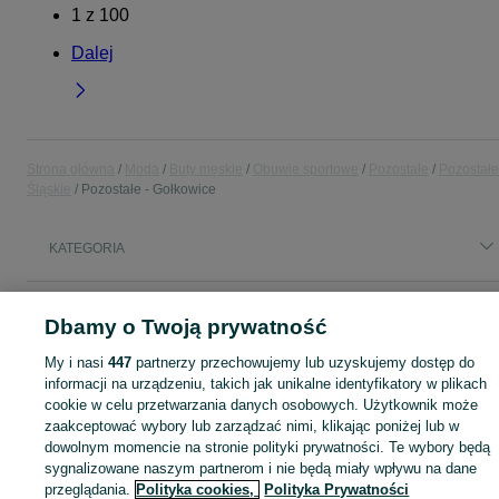
1
z
100
Dalej
Strona główna
Moda
Buty męskie
Obuwie sportowe
Pozostałe
Pozostałe
Śląskie
Pozostałe - Gołkowice
KATEGORIA
Mapa kategorii
Dbamy o Twoją prywatność
Mapa miejscowości
My i nasi
447
partnerzy przechowujemy lub uzyskujemy dostęp do
Mapa ministron
informacji na urządzeniu, takich jak unikalne identyfikatory w plikach
Popularne wyszukiwania
cookie w celu przetwarzania danych osobowych. Użytkownik może
zaakceptować wybory lub zarządzać nimi, klikając poniżej lub w
dowolnym momencie na stronie polityki prywatności. Te wybory będą
sygnalizowane naszym partnerom i nie będą miały wpływu na dane
przeglądania.
Polityka cookies,
Polityka Prywatności