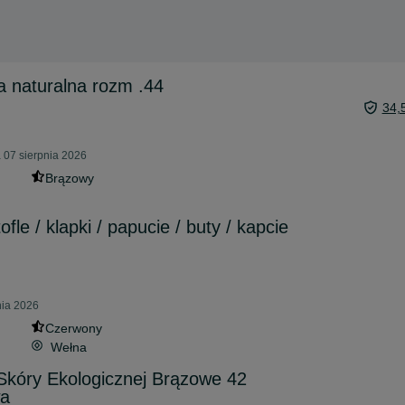
a naturalna rozm .44
34,
 07 sierpnia 2026
Brązowy
le / klapki / papucie / buty / kapcie
nia 2026
Czerwony
Wełna
Skóry Ekologicznej Brązowe 42
wa