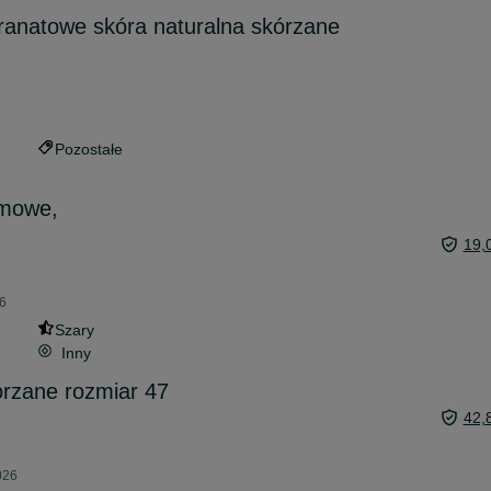
granatowe skóra naturalna skórzane
Pozostałe
omowe,
19,
26
Szary
Inny
órzane rozmiar 47
42,
026