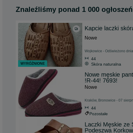
Znaleźliśmy
ponad
1 000 ogłoszeń
Kapcie laczki skór
Nowe
Wojkowice - Odświeżono dnia
44
WYRÓŻNIONE
Skóra naturalna
Nowe męskie pantof
!R-44! 7693!
Nowe
Kraków, Bronowice - 07 sierp
44
Pozostałe
Laczki Męskie ze 
Podeszwa Korko