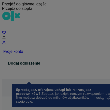
Przejdź do głównej części
Przejdź do stopki
Czat
Twoje konto
Dodaj ogłoszenie
Dla biznesu
opens in a new tab
Sprzedajesz, oferujesz usługi lub rekrutujesz
pracowników?
Zobacz, jak dzięki naszym rozwiązaniom dl
firm możesz dotrzeć do milionów użytkowników — i osiągną
swoje cele.