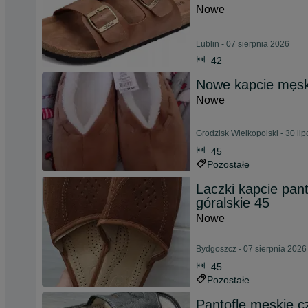
Nowe
Lublin - 07 sierpnia 2026
42
Nowe kapcie męs
Nowe
Grodzisk Wielkopolski - 30 li
45
Pozostałe
Laczki kapcie pan
góralskie 45
Nowe
Bydgoszcz - 07 sierpnia 2026
45
Pozostałe
Pantofle męskie c