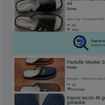
44
Nowe
Nowy Targ - 04 sierpnia 2026
44
Inny
Zapisz 
Damy Ci zn
Pantofle Męskie S
Nowe
Rzeszów - Odświeżono dnia 0
43
Pozostałe
Kapcie laczki 46 
góralskie