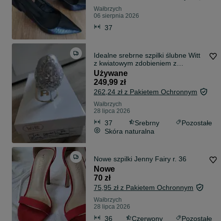
Wałbrzych
06 sierpnia 2026
37
Idealne srebrne szpilki ślubne Witt
z kwiatowym zdobieniem z
kryształk
Używane
249,99 zł
262,24 zł z Pakietem Ochronnym
Wałbrzych
28 lipca 2026
37
Srebrny
Pozostałe
Skóra naturalna
Nowe szpilki Jenny Fairy r. 36
Nowe
70 zł
75,95 zł z Pakietem Ochronnym
Wałbrzych
28 lipca 2026
36
Czerwony
Pozostałe