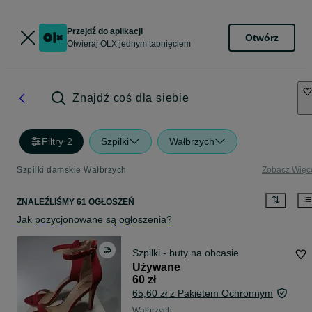
Przejdź do aplikacji
Otwórz
Otwieraj OLX jednym tapnięciem
Znajdź coś dla siebie
Filtry
·
2
Szpilki
Wałbrzych
Szpilki damskie Wałbrzych
Zobacz Więc
ZNALEŹLIŚMY 61 OGŁOSZEŃ
Jak pozycjonowane są ogłoszenia?
Szpilki - buty na obcasie
Używane
60 zł
65,60 zł z Pakietem Ochronnym
Wałbrzych