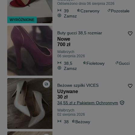
Odświeżono dnia 06 sierpnia 2026
39
Czerwony
Pozostałe
Zamsz
WYRÓŻNIONE
Buty gucci 38,5 rozmiar
Nowe
700 zł
Wałbrzych
06 sierpnia 2026
38,5
Fioletowy
Gucci
Zamsz
Beżowe szpilki VICES
Używane
30 zł
34,55 zł z Pakietem Ochronnym
Wałbrzych
02 sierpnia 2026
38
Beżowy