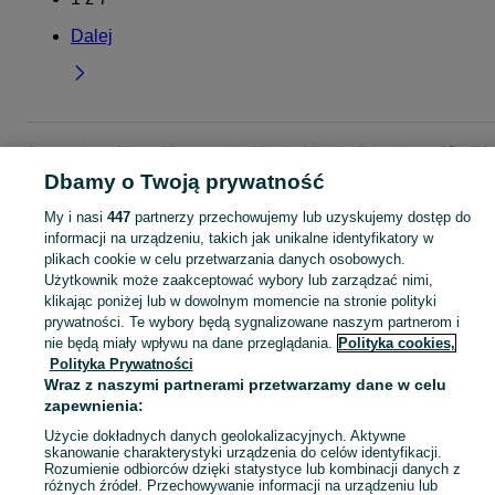
Dalej
Strona główna
Moda
Buty damskie
Szpilki
Szpilki - Dolnośląskie
Szpilki -
Wałbrzych
Dbamy o Twoją prywatność
My i nasi
447
partnerzy przechowujemy lub uzyskujemy dostęp do
KATEGORIA
informacji na urządzeniu, takich jak unikalne identyfikatory w
plikach cookie w celu przetwarzania danych osobowych.
Użytkownik może zaakceptować wybory lub zarządzać nimi,
Zobacz Więc
Szeroki wybór szpilek damskich Wałbrzych ▶️ Różne marki, kolory i rozmiary ✅ Nowe i używane w atrakcyjnych cenach ✌ Znajdź oferty na OLX.pl!
klikając poniżej lub w dowolnym momencie na stronie polityki
prywatności. Te wybory będą sygnalizowane naszym partnerom i
nie będą miały wpływu na dane przeglądania.
Polityka cookies,
Mapa kategorii
Polityka Prywatności
Mapa miejscowości
Wraz z naszymi partnerami przetwarzamy dane w celu
Mapa ministron
zapewnienia:
Popularne wyszukiwania
Użycie dokładnych danych geolokalizacyjnych. Aktywne
skanowanie charakterystyki urządzenia do celów identyfikacji.
Rozumienie odbiorców dzięki statystyce lub kombinacji danych z
różnych źródeł. Przechowywanie informacji na urządzeniu lub