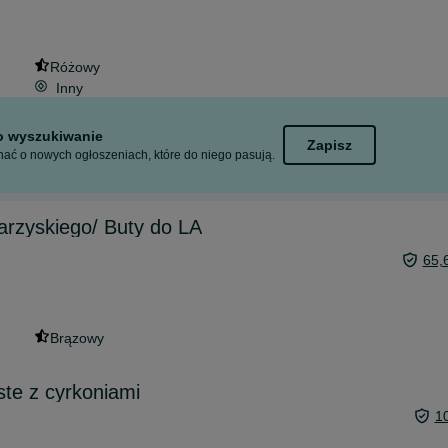
Różowy
Inny
to wyszukiwanie
Zapisz
ać o nowych ogłoszeniach, które do niego pasują.
arzyskiego/ Buty do LA
65,
Brązowy
ste z cyrkoniami
1