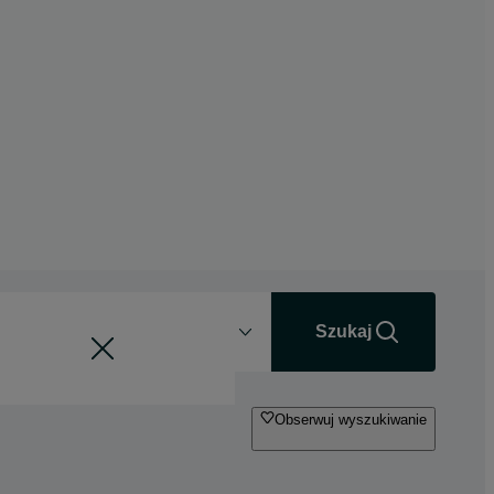
Odległość
+0 km
Szukaj
Obserwuj wyszukiwanie