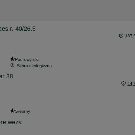
ces r. 40/26,5
137,
Pudrowy róż
Skóra ekologiczna
ar 38
44,
Srebrny
ore weza