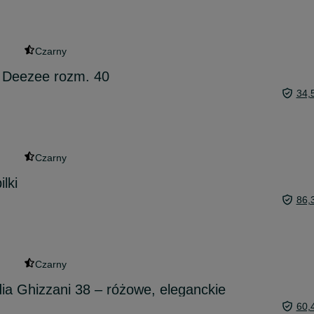
Czarny
ę Deezee rozm. 40
34,
Czarny
lki
86,
Czarny
dia Ghizzani 38 – różowe, eleganckie
60,