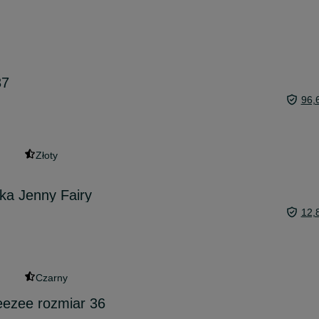
37
96,
Złoty
nka Jenny Fairy
12,
Czarny
eezee rozmiar 36