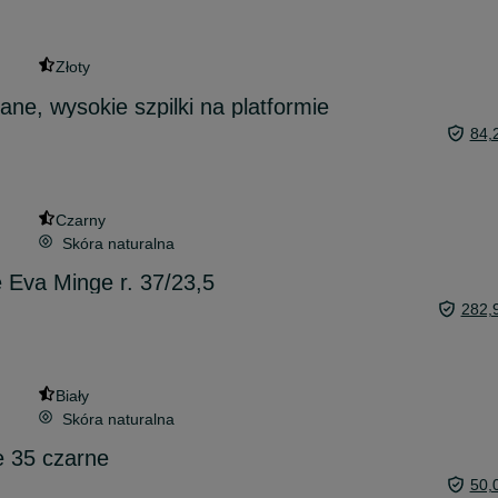
Złoty
ne, wysokie szpilki na platformie
84,
Czarny
Skóra naturalna
e Eva Minge r. 37/23,5
282,
Biały
Skóra naturalna
e 35 czarne
50,