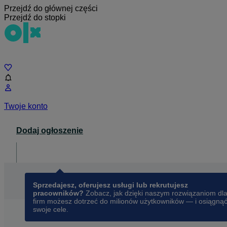
Przejdź do głównej części
Przejdź do stopki
Czat
Twoje konto
Dodaj ogłoszenie
Dla biznesu
opens in a new tab
Sprzedajesz, oferujesz usługi lub rekrutujesz
pracowników?
Zobacz, jak dzięki naszym rozwiązaniom dl
firm możesz dotrzeć do milionów użytkowników — i osiągną
swoje cele.