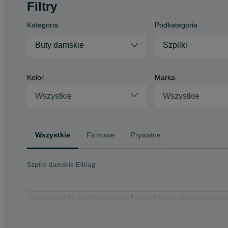
Filtry
Kategoria
Podkategoria
Buty damskie
Szpilki
Kolor
Marka
Wszystkie
Wszystkie
Wszystkie
Firmowe
Prywatne
Szpilki damskie Elbląg
Strona główna
Moda
Buty damskie
Szpilki
Szpilki - Warmińsko-mazu