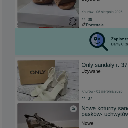
Knurów - 06 sierpnia 2026
39
Pozostałe
Zapisz 
Damy Ci zn
Only sandały r. 37
Używane
Knurów - 01 sierpnia 2026
37
Nowe koturny sand
pasków- uchwytó
Nowe