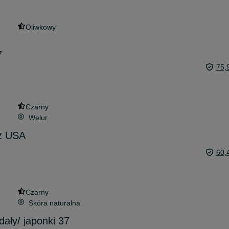
Oliwkowy
7
75,
Czarny
Welur
z USA
60,
Czarny
Skóra naturalna
ały/ japonki 37