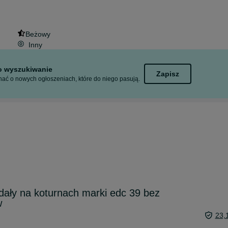
Beżowy
Inny
to wyszukiwanie
Zapisz
ać o nowych ogłoszeniach, które do niego pasują.
ały na koturnach marki edc 39 bez
w
23,