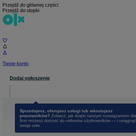
Przejdź do głównej części
Przejdź do stopki
Czat
Twoje konto
Dodaj ogłoszenie
Dla biznesu
opens in a new tab
Sprzedajesz, oferujesz usługi lub rekrutujesz
pracowników?
Zobacz, jak dzięki naszym rozwiązaniom dl
firm możesz dotrzeć do milionów użytkowników — i osiągną
swoje cele.