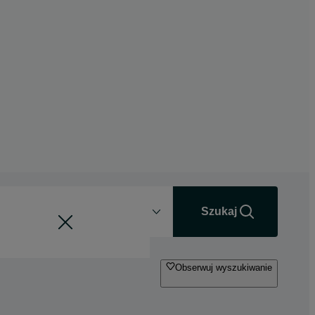
Odległość
+0 km
Szukaj
Obserwuj wyszukiwanie