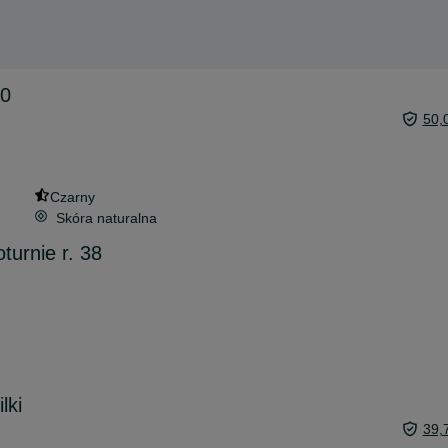
40
50,
Czarny
Skóra naturalna
turnie r. 38
lki
39,