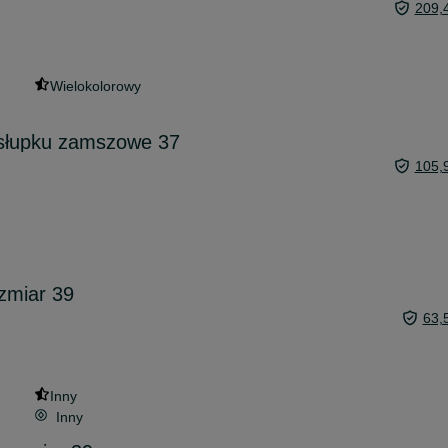
209,
Wielokolorowy
słupku zamszowe 37
105,
ozmiar 39
63,
Inny
Inny