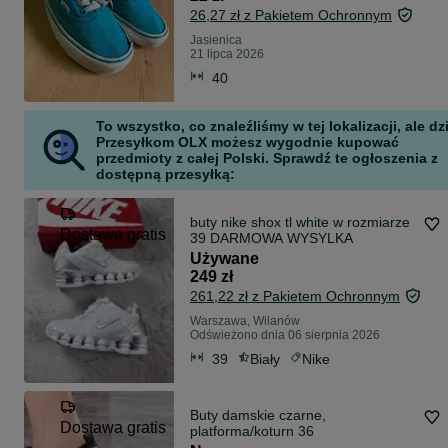
26,27 zł z Pakietem Ochronnym
Jasienica
21 lipca 2026
40
To wszystko, co znaleźliśmy w tej lokalizacji, ale dz
Przesyłkom OLX możesz wygodnie kupować
przedmioty z całej Polski. Sprawdź te ogłoszenia z
dostępną przesyłką:
buty nike shox tl white w rozmiarze
Dostawa gratis
39 DARMOWA WYSYLKA
Używane
249 zł
261,22 zł z Pakietem Ochronnym
Warszawa, Wilanów
Odświeżono dnia 06 sierpnia 2026
39
Biały
Nike
Buty damskie czarne,
Dostawa gratis
platforma/koturn 36