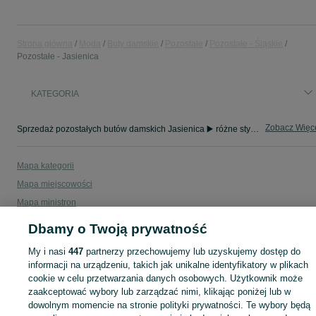
Strona główna
Moda
Buty damskie
Pozostałe
Pozostałe - Śląskie
Pozostałe - Jasienica
KATEGORIA
Zobacz Więc
Sprzedaż pozostałych butów damskich Jasienica ▶️ różne style, fasony i okazje ✅ Nowe i używane w atrakcyjnych cenach ✌ Znajdź oferty na OLX.pl!
Mapa kategorii
Mapa miejscowości
Mapa ministron
Popularne wyszukiwania
Dbamy o Twoją prywatność
My i nasi
447
partnerzy przechowujemy lub uzyskujemy dostęp do
informacji na urządzeniu, takich jak unikalne identyfikatory w plikach
cookie w celu przetwarzania danych osobowych. Użytkownik może
zaakceptować wybory lub zarządzać nimi, klikając poniżej lub w
dowolnym momencie na stronie polityki prywatności. Te wybory będą