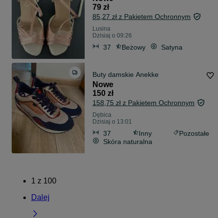
79 zł
85,27 zł z Pakietem Ochronnym
Lusina
Dzisiaj o 09:26
37
Beżowy
Satyna
Buty damskie Anekke
Nowe
150 zł
158,75 zł z Pakietem Ochronnym
Dębica
Dzisiaj o 13:01
37
Inny
Pozostałe
Skóra naturalna
1
z
100
Dalej