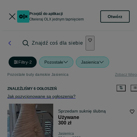
Przejdź do aplikacji
Otwórz
Otwieraj OLX jednym tapnięciem
Znajdź coś dla siebie
Filtry
·
2
Pozostałe
Jasienica
Pozostałe buty damskie Jasienica
Zobacz Więc
ZNALEŹLIŚMY 6 OGŁOSZEŃ
Jak pozycjonowane są ogłoszenia?
Sprzedam suknię ślubną
Używane
300 zł
Jasienica