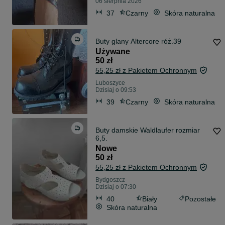
06 sierpnia 2026
37
Czarny
Skóra naturalna
Buty glany Altercore róż.39
Używane
50 zł
55,25 zł z Pakietem Ochronnym
Luboszyce
Dzisiaj o 09:53
39
Czarny
Skóra naturalna
Buty damskie Waldlaufer rozmiar
6,5.
Nowe
50 zł
55,25 zł z Pakietem Ochronnym
Bydgoszcz
Dzisiaj o 07:30
40
Biały
Pozostałe
Skóra naturalna