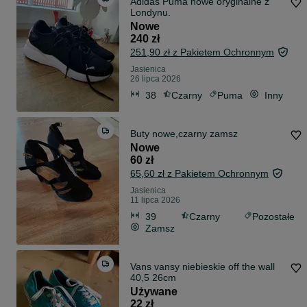
Adidas Puma nowe oryginalne z
Londynu.
Nowe
240 zł
251,90 zł z Pakietem Ochronnym
Jasienica
26 lipca 2026
38
Czarny
Puma
Inny
Buty nowe,czarny zamsz
Nowe
60 zł
65,60 zł z Pakietem Ochronnym
Jasienica
11 lipca 2026
39
Czarny
Pozostałe
Zamsz
Vans vansy niebieskie off the wall
40,5 26cm
Używane
22 zł