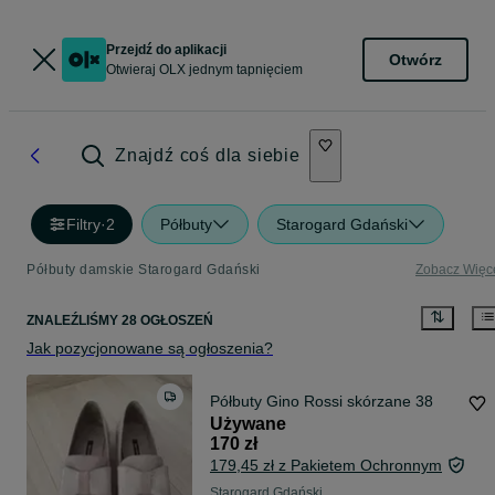
Przejdź do aplikacji
Otwórz
Otwieraj OLX jednym tapnięciem
Znajdź coś dla siebie
Filtry
·
2
Półbuty
Starogard Gdański
Półbuty damskie Starogard Gdański
Zobacz Więc
ZNALEŹLIŚMY 28 OGŁOSZEŃ
Jak pozycjonowane są ogłoszenia?
Półbuty Gino Rossi skórzane 38
Używane
170 zł
179,45 zł z Pakietem Ochronnym
Starogard Gdański