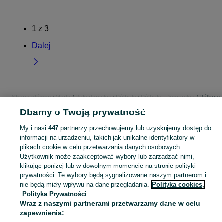
1
z
3
Dalej
Strona główna
Moda
Buty damskie
Półbuty
Półbuty - Pomorskie
Półbuty 
Starogard Gdański
Dbamy o Twoją prywatność
My i nasi
447
partnerzy przechowujemy lub uzyskujemy dostęp do
KATEGORIA
informacji na urządzeniu, takich jak unikalne identyfikatory w
plikach cookie w celu przetwarzania danych osobowych.
Użytkownik może zaakceptować wybory lub zarządzać nimi,
Zobacz Więc
Szeroki wybór półbutów damskich Starogard Gdański ▶️ skórzane, zamszowe, klasyczne i casualowe ✅ Nowe i używane w dobrych cenach ✌ Sprawdź oferty na OLX.pl!
klikając poniżej lub w dowolnym momencie na stronie polityki
prywatności. Te wybory będą sygnalizowane naszym partnerom i
Mapa kategorii
nie będą miały wpływu na dane przeglądania.
Polityka cookies,
Polityka Prywatności
Mapa miejscowości
Wraz z naszymi partnerami przetwarzamy dane w celu
Mapa ministron
zapewnienia:
Popularne wyszukiwania