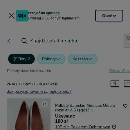
Przejdź do aplikacji
Otwórz
Otwieraj OLX jednym tapnięciem
Znajdź coś dla siebie
Filtry
·
2
Półbuty
Koszalin
Półbuty damskie Koszalin
Zobacz Więc
ZNALEŹLIŚMY 113 OGŁOSZEŃ
Jak pozycjonowane są ogłoszenia?
Półbuty damskie Medicus Ursula
rozmiar 4.5 tęgość H
Używane
100 zł
107 zł z Pakietem Ochronnym