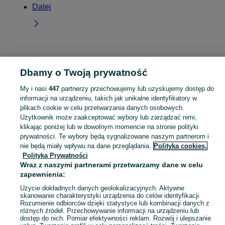
Dalej
Strona główna
Moda
Buty damskie
Półbuty
Półbuty - Zachodniopomorski
Półbuty - Koszalin
Dbamy o Twoją prywatność
My i nasi
447
partnerzy przechowujemy lub uzyskujemy dostęp do
KATEGORIA
informacji na urządzeniu, takich jak unikalne identyfikatory w
plikach cookie w celu przetwarzania danych osobowych.
Użytkownik może zaakceptować wybory lub zarządzać nimi,
Zobacz Więc
Szeroki wybór półbutów damskich Koszalin ▶️ skórzane, zamszowe, klasyczne i casualowe ✅ Nowe i używane w dobrych cenach ✌ Sprawdź oferty na OLX.pl!
klikając poniżej lub w dowolnym momencie na stronie polityki
prywatności. Te wybory będą sygnalizowane naszym partnerom i
nie będą miały wpływu na dane przeglądania.
Polityka cookies,
Mapa kategorii
Polityka Prywatności
Mapa miejscowości
Wraz z naszymi partnerami przetwarzamy dane w celu
Mapa ministron
zapewnienia:
Popularne wyszukiwania
Użycie dokładnych danych geolokalizacyjnych. Aktywne
skanowanie charakterystyki urządzenia do celów identyfikacji.
Rozumienie odbiorców dzięki statystyce lub kombinacji danych z
różnych źródeł. Przechowywanie informacji na urządzeniu lub
dostęp do nich. Pomiar efektywności reklam. Rozwój i ulepszanie