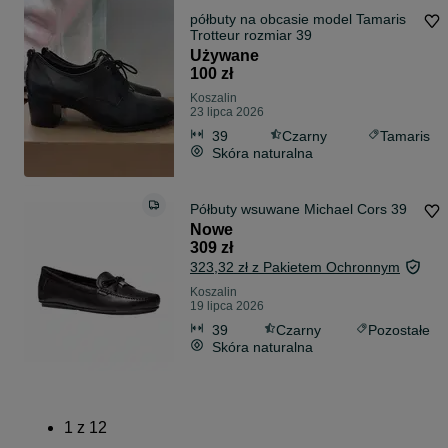
półbuty na obcasie model Tamaris
Trotteur rozmiar 39
Używane
100 zł
Koszalin
23 lipca 2026
39
Czarny
Tamaris
Skóra naturalna
Półbuty wsuwane Michael Cors 39
Nowe
309 zł
323,32 zł z Pakietem Ochronnym
Koszalin
19 lipca 2026
39
Czarny
Pozostałe
Skóra naturalna
1
z
12