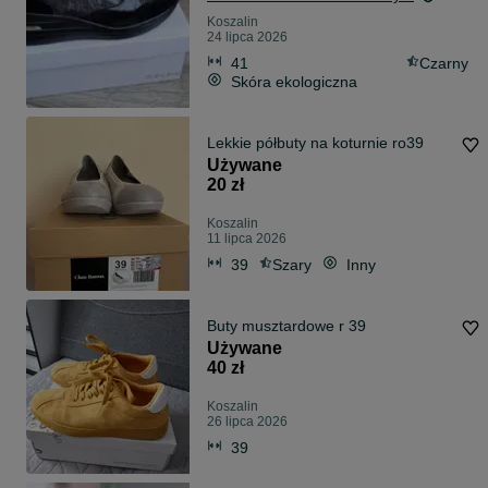
Koszalin
24 lipca 2026
41
Czarny
Skóra ekologiczna
Lekkie półbuty na koturnie ro39
Używane
20 zł
Koszalin
11 lipca 2026
39
Szary
Inny
Buty musztardowe r 39
Używane
40 zł
Koszalin
26 lipca 2026
39