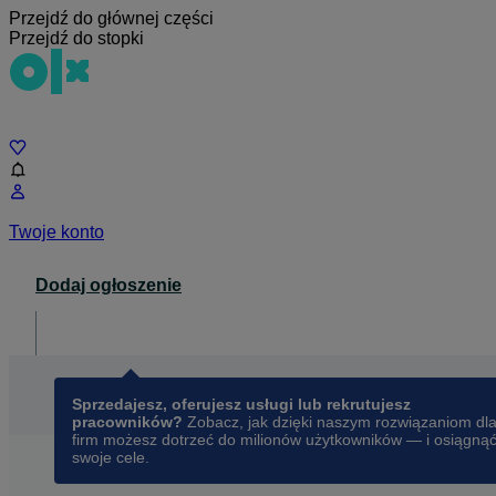
Przejdź do głównej części
Przejdź do stopki
Czat
Twoje konto
Dodaj ogłoszenie
Dla biznesu
opens in a new tab
Sprzedajesz, oferujesz usługi lub rekrutujesz
pracowników?
Zobacz, jak dzięki naszym rozwiązaniom dl
firm możesz dotrzeć do milionów użytkowników — i osiągną
swoje cele.