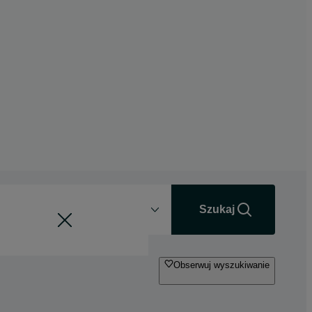
Odległość
+0 km
Szukaj
Obserwuj wyszukiwanie