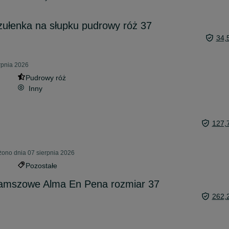
zułenka na słupku pudrowy róż 37
34,
rpnia 2026
Pudrowy róż
Inny
127,
żono dnia 07 sierpnia 2026
Pozostałe
zamszowe Alma En Pena rozmiar 37
262,