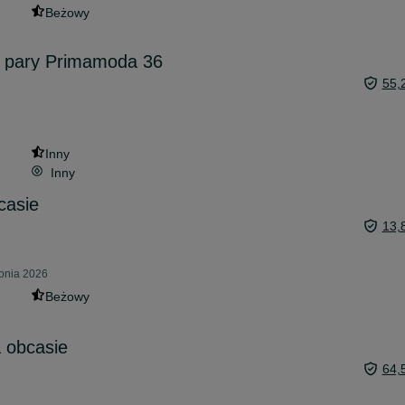
Beżowy
2 pary Primamoda 36
55,
Inny
Inny
casie
13,
rpnia 2026
Beżowy
 obcasie
64,