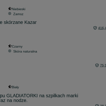
Niebieski
Zamsz
ie skórzane Kazar
416,
Czarny
Skóra naturalna
75,
Biały
pu GLADIATORKI na szpilkach marki
raz na nodze.