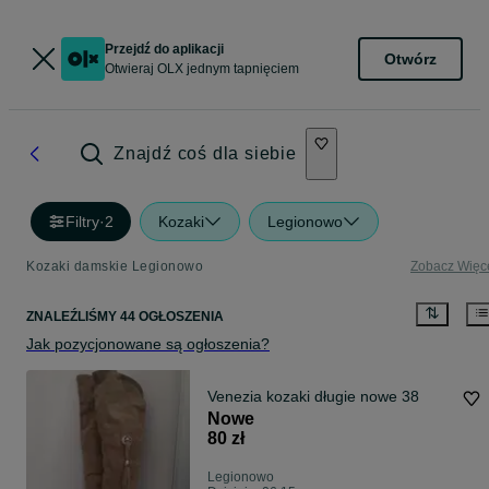
Przejdź do aplikacji
Otwórz
Otwieraj OLX jednym tapnięciem
Znajdź coś dla siebie
Filtry
·
2
Kozaki
Legionowo
Kozaki damskie Legionowo
Zobacz Więc
ZNALEŹLIŚMY 44 OGŁOSZENIA
Jak pozycjonowane są ogłoszenia?
Venezia kozaki długie nowe 38
Nowe
80 zł
Legionowo