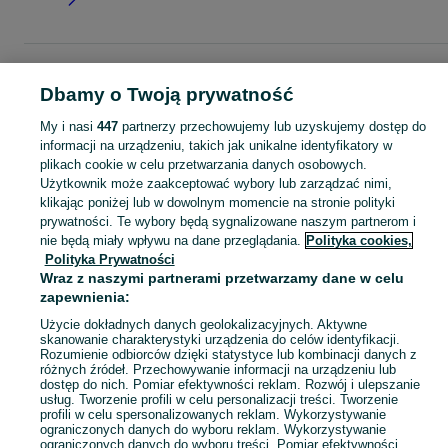
Strona główna
Moda
Buty damskie
Kozaki
Kozaki - Mazowieckie
Kozaki 
Legionowo
Dbamy o Twoją prywatność
My i nasi
447
partnerzy przechowujemy lub uzyskujemy dostęp do
KATEGORIA
informacji na urządzeniu, takich jak unikalne identyfikatory w
plikach cookie w celu przetwarzania danych osobowych.
Użytkownik może zaakceptować wybory lub zarządzać nimi,
Zobacz Więc
Szeroki wybór kozaków damskich Legionowo ▶️ skórzane, zamszowe, na obcasie i zimowe ✅ Nowe i używane w atrakcyjnych cenach ✌ Znajdź oferty na OLX.pl!
klikając poniżej lub w dowolnym momencie na stronie polityki
prywatności. Te wybory będą sygnalizowane naszym partnerom i
nie będą miały wpływu na dane przeglądania.
Polityka cookies,
Mapa kategorii
Polityka Prywatności
Mapa miejscowości
Wraz z naszymi partnerami przetwarzamy dane w celu
Mapa ministron
zapewnienia:
Popularne wyszukiwania
Użycie dokładnych danych geolokalizacyjnych. Aktywne
skanowanie charakterystyki urządzenia do celów identyfikacji.
Rozumienie odbiorców dzięki statystyce lub kombinacji danych z
różnych źródeł. Przechowywanie informacji na urządzeniu lub
dostęp do nich. Pomiar efektywności reklam. Rozwój i ulepszanie
usług. Tworzenie profili w celu personalizacji treści. Tworzenie
profili w celu spersonalizowanych reklam. Wykorzystywanie
ograniczonych danych do wyboru reklam. Wykorzystywanie
ograniczonych danych do wyboru treści. Pomiar efektywności