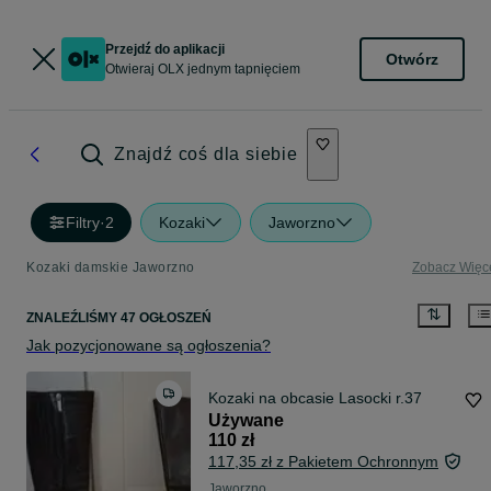
Przejdź do aplikacji
Otwórz
Otwieraj OLX jednym tapnięciem
Znajdź coś dla siebie
Filtry
·
2
Kozaki
Jaworzno
Kozaki damskie Jaworzno
Zobacz Więc
ZNALEŹLIŚMY 47 OGŁOSZEŃ
Jak pozycjonowane są ogłoszenia?
Kozaki na obcasie Lasocki r.37
Używane
110 zł
117,35 zł z Pakietem Ochronnym
Jaworzno