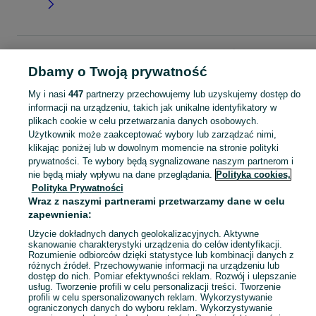
Strona główna
Moda
Buty damskie
Kozaki
Kozaki - Śląskie
Kozaki -
Jaworzno
Dbamy o Twoją prywatność
My i nasi
447
partnerzy przechowujemy lub uzyskujemy dostęp do
KATEGORIA
informacji na urządzeniu, takich jak unikalne identyfikatory w
plikach cookie w celu przetwarzania danych osobowych.
Użytkownik może zaakceptować wybory lub zarządzać nimi,
Zobacz Więc
Szeroki wybór kozaków damskich Jaworzno ▶️ skórzane, zamszowe, na obcasie i zimowe ✅ Nowe i używane w atrakcyjnych cenach ✌ Znajdź oferty na OLX.pl!
klikając poniżej lub w dowolnym momencie na stronie polityki
prywatności. Te wybory będą sygnalizowane naszym partnerom i
nie będą miały wpływu na dane przeglądania.
Polityka cookies,
Mapa kategorii
Polityka Prywatności
Mapa miejscowości
Wraz z naszymi partnerami przetwarzamy dane w celu
Mapa ministron
zapewnienia:
Popularne wyszukiwania
Użycie dokładnych danych geolokalizacyjnych. Aktywne
skanowanie charakterystyki urządzenia do celów identyfikacji.
Rozumienie odbiorców dzięki statystyce lub kombinacji danych z
różnych źródeł. Przechowywanie informacji na urządzeniu lub
dostęp do nich. Pomiar efektywności reklam. Rozwój i ulepszanie
usług. Tworzenie profili w celu personalizacji treści. Tworzenie
profili w celu spersonalizowanych reklam. Wykorzystywanie
ograniczonych danych do wyboru reklam. Wykorzystywanie