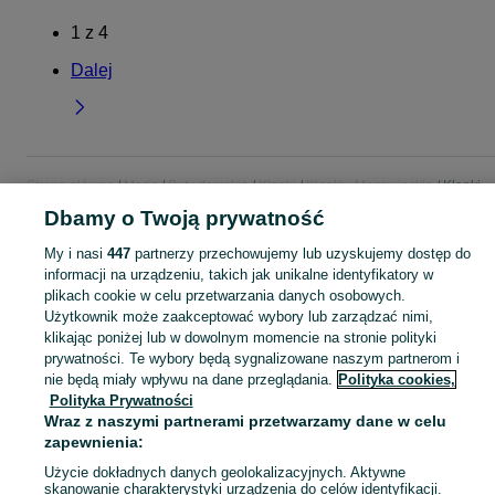
1
z
4
Dalej
Strona główna
Moda
Buty damskie
Klapki
Klapki - Mazowieckie
Klapki -
Piaseczno
Dbamy o Twoją prywatność
My i nasi
447
partnerzy przechowujemy lub uzyskujemy dostęp do
KATEGORIA
informacji na urządzeniu, takich jak unikalne identyfikatory w
plikach cookie w celu przetwarzania danych osobowych.
Użytkownik może zaakceptować wybory lub zarządzać nimi,
Zobacz Więc
Szeroki wybór klapek damskich Piaseczno ▶️ skórzane, gumowe, na platformie i letnie ✅ Nowe i używane w atrakcyjnych cenach ✌ Znajdź oferty na OLX.pl!
klikając poniżej lub w dowolnym momencie na stronie polityki
prywatności. Te wybory będą sygnalizowane naszym partnerom i
Mapa kategorii
nie będą miały wpływu na dane przeglądania.
Polityka cookies,
Polityka Prywatności
Mapa miejscowości
Wraz z naszymi partnerami przetwarzamy dane w celu
Mapa ministron
zapewnienia:
Popularne wyszukiwania
Użycie dokładnych danych geolokalizacyjnych. Aktywne
skanowanie charakterystyki urządzenia do celów identyfikacji.