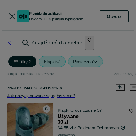
Przejdź do aplikacji
Otwórz
Otwieraj OLX jednym tapnięciem
Znajdź coś dla siebie
Filtry
·
2
Klapki
Piaseczno
Klapki damskie Piaseczno
Zobacz Więc
ZNALEŹLIŚMY 32 OGŁOSZENIA
Jak pozycjonowane są ogłoszenia?
Klapki Crocs czarne 37
Używane
30 zł
34,55 zł z Pakietem Ochronnym
Piaseczno