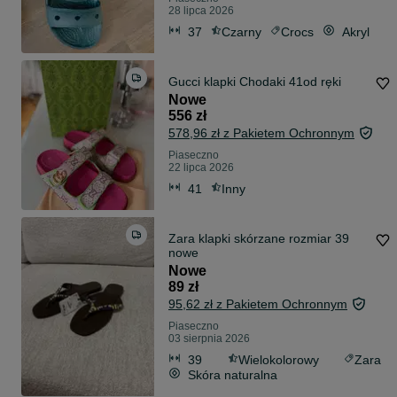
28 lipca 2026
37
Czarny
Crocs
Akryl
Gucci klapki Chodaki 41od ręki
Nowe
556 zł
578,96 zł z Pakietem Ochronnym
Piaseczno
22 lipca 2026
41
Inny
Zara klapki skórzane rozmiar 39
nowe
Nowe
89 zł
95,62 zł z Pakietem Ochronnym
Piaseczno
03 sierpnia 2026
39
Wielokolorowy
Zara
Skóra naturalna