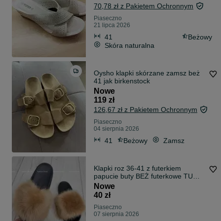
70,78 zł z Pakietem Ochronnym
Piaseczno
21 lipca 2026
41
Beżowy
Skóra naturalna
Oysho klapki skórzane zamsz beż
41 jak birkenstock
Nowe
119 zł
126,67 zł z Pakietem Ochronnym
Piaseczno
04 sierpnia 2026
41
Beżowy
Zamsz
Klapki roz 36-41 z futerkiem
papucie buty BEŻ futerkowe TU
KUPUJESZ 38
Nowe
40 zł
Piaseczno
07 sierpnia 2026