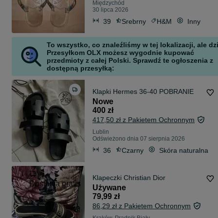
Międzychód
30 lipca 2026
39
Srebrny
H&M
Inny
To wszystko, co znaleźliśmy w tej lokalizacji, ale dz
Przesyłkom OLX możesz wygodnie kupować
przedmioty z całej Polski. Sprawdź te ogłoszenia z
dostępną przesyłką:
Klapki Hermes 36-40 POBRANIE
Nowe
400 zł
417,50 zł z Pakietem Ochronnym
Lublin
Odświeżono dnia 07 sierpnia 2026
36
Czarny
Skóra naturalna
Klapeczki Christian Dior
Dostawa gratis
Używane
79,99 zł
86,29 zł z Pakietem Ochronnym