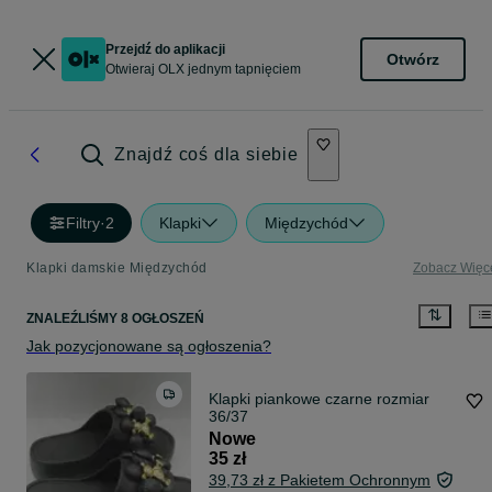
Przejdź do aplikacji
Otwórz
Otwieraj OLX jednym tapnięciem
Znajdź coś dla siebie
Filtry
·
2
Klapki
Międzychód
Klapki damskie Międzychód
Zobacz Więc
ZNALEŹLIŚMY 8 OGŁOSZEŃ
Jak pozycjonowane są ogłoszenia?
Klapki piankowe czarne rozmiar
36/37
Nowe
35 zł
39,73 zł z Pakietem Ochronnym