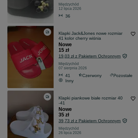
Międzychód
12 lipca 2026
36
Klapki Jack&Jones nowe rozmiar
41 kolor cherry wiśnia
Nowe
15 zł
19,03 zł z Pakietem Ochronnym
Międzychód
07 sierpnia 2026
41
Czerwony
Pozostałe
Inny
Klapki piankowe białe rozmiar 40
-41
Nowe
35 zł
39,73 zł z Pakietem Ochronnym
Międzychód
26 lipca 2026