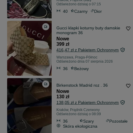
Kraków, Prądnik Biały
Odświeżono dzisiaj o 07:15
40
Czarny
Dior
Gucci klapki koturny buty damskie
monogram 36
Nowe
399 zł
416,47 zł z Pakietem Ochronnym
Warszawa, Praga-Północ
Odświeżono dnia 07 sierpnia 2026
36
Beżowy
Birkenstock Madrid roz . 36
Nowe
130 zł
138,05 zł z Pakietem Ochronnym
Kraków, Prądnik Czerwony
Odświeżono dzisiaj o 08:09
36
Szary
Pozostałe
Skóra ekologiczna