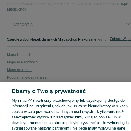
Strona główna
Moda
Buty damskie
Klapki
Klapki - Wielkopolskie
Klapki -
Międzychód
KATEGORIA
Zobacz Więc
Szeroki wybór klapek damskich Międzychód ▶️ skórzane, gumowe, na platformie i letnie ✅ Nowe i używane w atrakcyjnych cenach ✌ Znajdź oferty na OLX.pl!
Mapa kategorii
Mapa miejscowości
Mapa ministron
Popularne wyszukiwania
Dbamy o Twoją prywatność
My i nasi
447
partnerzy przechowujemy lub uzyskujemy dostęp do
informacji na urządzeniu, takich jak unikalne identyfikatory w plikach
cookie w celu przetwarzania danych osobowych. Użytkownik może
zaakceptować wybory lub zarządzać nimi, klikając poniżej lub w
dowolnym momencie na stronie polityki prywatności. Te wybory będą
sygnalizowane naszym partnerom i nie będą miały wpływu na dane