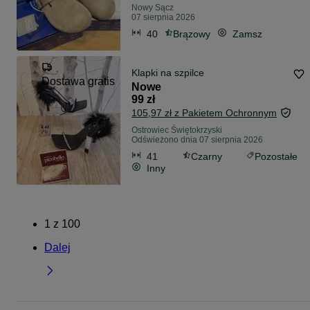
Nowy Sącz
07 sierpnia 2026
40
Brązowy
Zamsz
Klapki na szpilce
Dostawa gratis
Nowe
99 zł
105,97 zł z Pakietem Ochronnym
Ostrowiec Świętokrzyski
Odświeżono dnia 07 sierpnia 2026
41
Czarny
Pozostałe
Inny
1
z
100
Dalej