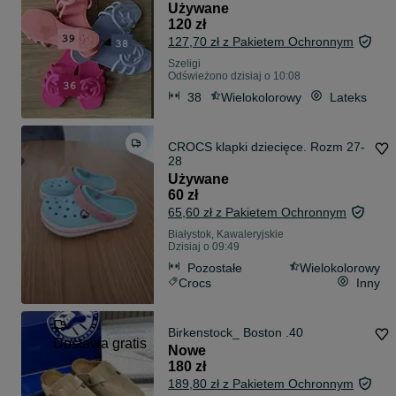
Używane
120 zł
127,70 zł z Pakietem Ochronnym
Szeligi
Odświeżono dzisiaj o 10:08
38
Wielokolorowy
Lateks
CROCS klapki dziecięce. Rozm 27-
28
Używane
60 zł
65,60 zł z Pakietem Ochronnym
Białystok, Kawaleryjskie
Dzisiaj o 09:49
Pozostałe
Wielokolorowy
Crocs
Inny
Birkenstock_ Boston .40
Dostawa gratis
Nowe
180 zł
189,80 zł z Pakietem Ochronnym