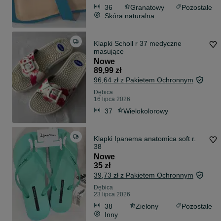
36
Granatowy
Pozostałe
Skóra naturalna
Klapki Scholl r 37 medyczne
masujące
Nowe
89,99 zł
96,64 zł z Pakietem Ochronnym
Dębica
16 lipca 2026
37
Wielokolorowy
Klapki Ipanema anatomica soft r.
38
Nowe
35 zł
39,73 zł z Pakietem Ochronnym
Dębica
23 lipca 2026
38
Zielony
Pozostałe
Inny