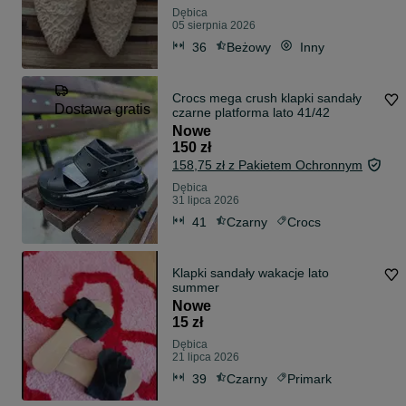
Dębica
05 sierpnia 2026
36
Beżowy
Inny
Crocs mega crush klapki sandały
Dostawa gratis
czarne platforma lato 41/42
Nowe
150 zł
158,75 zł z Pakietem Ochronnym
Dębica
31 lipca 2026
41
Czarny
Crocs
Klapki sandały wakacje lato
summer
Nowe
15 zł
Dębica
21 lipca 2026
39
Czarny
Primark