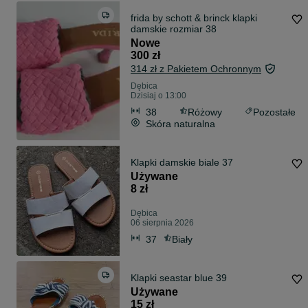
frida by schott & brinck klapki
damskie rozmiar 38
Nowe
300 zł
314 zł z Pakietem Ochronnym
Dębica
Dzisiaj o 13:00
38
Różowy
Pozostałe
Skóra naturalna
Klapki damskie biale 37
Używane
8 zł
Dębica
06 sierpnia 2026
37
Biały
Klapki seastar blue 39
Używane
15 zł