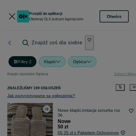
Przejdź do aplikacji
Otwórz
Otwieraj OLX jednym tapnięciem
Znajdź coś dla siebie
Filtry
·
2
Klapki
Dębica
Klapki damskie Dębica
Zobacz Więc
ZNALEŹLIŚMY 199 OGŁOSZEŃ
Jak pozycjonowane są ogłoszenia?
Nowe klapki,imitacja sznurka roz
36.
Nowe
50 zł
55,25 zł z Pakietem Ochronnym