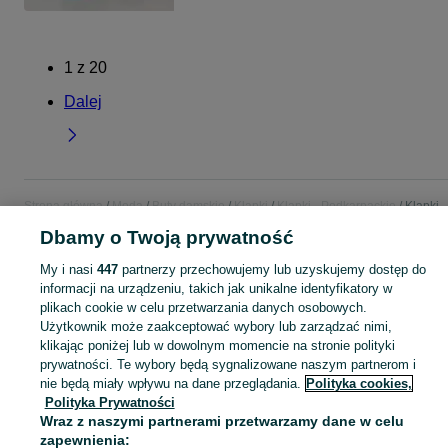
1
z
20
Dalej
Strona główna
Moda
Buty damskie
Klapki
Klapki - Podkarpackie
Klapki -
Dębica
Dbamy o Twoją prywatność
My i nasi
447
partnerzy przechowujemy lub uzyskujemy dostęp do
KATEGORIA
informacji na urządzeniu, takich jak unikalne identyfikatory w
plikach cookie w celu przetwarzania danych osobowych.
Zobacz Więc
Użytkownik może zaakceptować wybory lub zarządzać nimi,
Szeroki wybór klapek damskich Dębica ▶️ skórzane, gumowe, na platformie i letnie ✅ Nowe i używane w atrakcyjnych cenach ✌ Znajdź oferty na OLX.pl!
klikając poniżej lub w dowolnym momencie na stronie polityki
prywatności. Te wybory będą sygnalizowane naszym partnerom i
Mapa kategorii
nie będą miały wpływu na dane przeglądania.
Polityka cookies,
Polityka Prywatności
Mapa miejscowości
Wraz z naszymi partnerami przetwarzamy dane w celu
Mapa ministron
zapewnienia: