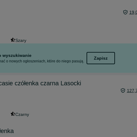
19,
Szary
to wyszukiwanie
Zapisz
ać o nowych ogłoszeniach, które do niego pasują.
casie czółenka czarna Lasocki
127,
Czarny
łenka