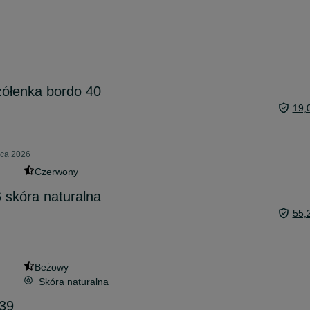
zółenka bordo 40
19,
pca 2026
Czerwony
 skóra naturalna
55,
Beżowy
Skóra naturalna
 39