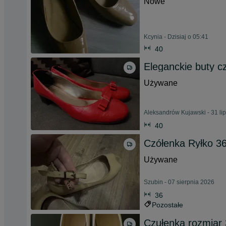
Nowe
Kcynia - Dzisiaj o 05:41
40
Eleganckie buty c
Używane
Aleksandrów Kujawski - 31 li
40
Czółenka Ryłko 36
Używane
Szubin - 07 sierpnia 2026
36
Pozostałe
Czułenka rozmiar