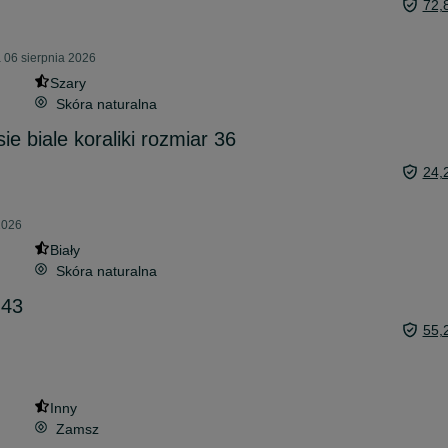
72,
 06 sierpnia 2026
Szary
Skóra naturalna
e biale koraliki rozmiar 36
24,
2026
Biały
Skóra naturalna
 43
55,
Inny
Zamsz