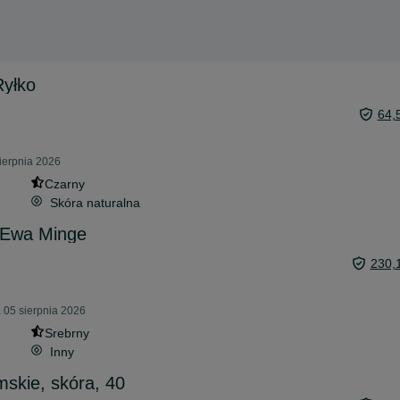
Ryłko
64,
ierpnia 2026
Czarny
Skóra naturalna
 Ewa Minge
230,
 05 sierpnia 2026
Srebrny
Inny
mskie, skóra, 40