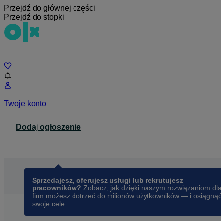
Przejdź do głównej części
Przejdź do stopki
Czat
Twoje konto
Dodaj ogłoszenie
Dla biznesu
opens in a new tab
Sprzedajesz, oferujesz usługi lub rekrutujesz
pracowników?
Zobacz, jak dzięki naszym rozwiązaniom dl
firm możesz dotrzeć do milionów użytkowników — i osiągną
swoje cele.