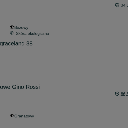
34,
Beżowy
Skóra ekologiczna
graceland 38
towe Gino Rossi
86,
Granatowy