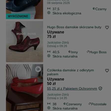
08 sierpnia 2026
37,5
Czarny
Skóra ekologiczna
WYRÓŻNIONE
Hugo Boss damskie skórzane buty
Używane
75 zł
Jastrzębie-Zdrój
Dzisiaj o 09:26
40,5
Inny
Hugo Boss
Skóra naturalna
Czółenka damskie z odkrytym
palcem
Używane
50 zł
55,25 zł z Pakietem Ochronnym
Jastrzębie-Zdrój
Dzisiaj o 14:35
38
Czerwony
Pozostałe
Skóra naturalna