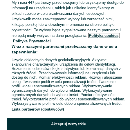
KATEGORIA
My i nasi
447
partnerzy przechowujemy lub uzyskujemy dostęp do
informacji na urządzeniu, takich jak unikalne identyfikatory w
plikach cookie w celu przetwarzania danych osobowych.
Zobacz Więc
Szeroki wybór czółenek damskich Jastrzębie-Zdrój ▶️ skórzane, na obcasie, szpiczaste i okrągłe ✅ Nowe i używane w dobrych cenach ✌ Sprawdź oferty na OLX.pl!
Użytkownik może zaakceptować wybory lub zarządzać nimi,
klikając poniżej lub w dowolnym momencie na stronie polityki
prywatności. Te wybory będą sygnalizowane naszym partnerom i
Mapa kategorii
nie będą miały wpływu na dane przeglądania.
Polityka cookies,
Mapa miejscowości
Polityka Prywatności
Wraz z naszymi partnerami przetwarzamy dane w celu
Mapa ministron
zapewnienia:
Popularne wyszukiwania
Użycie dokładnych danych geolokalizacyjnych. Aktywne
skanowanie charakterystyki urządzenia do celów identyfikacji.
Rozumienie odbiorców dzięki statystyce lub kombinacji danych z
różnych źródeł. Przechowywanie informacji na urządzeniu lub
dostęp do nich. Pomiar efektywności reklam. Rozwój i ulepszanie
usług. Tworzenie profili w celu personalizacji treści. Tworzenie
profili w celu spersonalizowanych reklam. Wykorzystywanie
ograniczonych danych do wyboru reklam. Wykorzystywanie
ograniczonych danych do wyboru treści. Pomiar efektywności
treści. Wykorzystanie profili do wyboru spersonalizowanych reklam.
Wykorzystywanie profili w celu doboru spersonalizowanych treści.
Lista partnerów (dostawców)
Akceptuj wszystkie