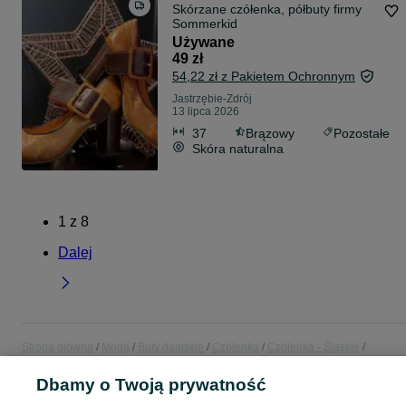
Skórzane czółenka, półbuty firmy
Sommerkid
Używane
49 zł
54,22 zł z Pakietem Ochronnym
Jastrzębie-Zdrój
13 lipca 2026
37
Brązowy
Pozostałe
Skóra naturalna
1
z
8
Dalej
Strona główna
Moda
Buty damskie
Czółenka
Czółenka - Śląskie
Czółenka - Jastrzębie-Zdrój
Dbamy o Twoją prywatność