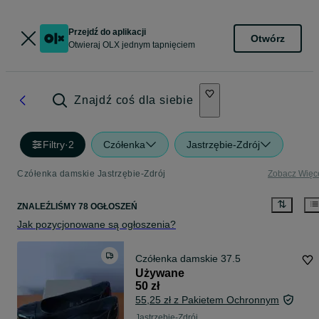
Przejdź do aplikacji
Otwórz
Otwieraj OLX jednym tapnięciem
Znajdź coś dla siebie
Filtry
·
2
Czółenka
Jastrzębie-Zdrój
Czółenka damskie Jastrzębie-Zdrój
Zobacz Więc
ZNALEŹLIŚMY 78 OGŁOSZEŃ
Jak pozycjonowane są ogłoszenia?
Czółenka damskie 37.5
Używane
50 zł
55,25 zł z Pakietem Ochronnym
Jastrzębie-Zdrój