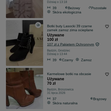
Dzisiaj o 13:18
39
Beżowy
Pozostałe
Skóra ekologiczna
Botki buty Lasocki 39 czarne
zamek zamsz zima ocieplane
Używane
100 zł
107 zł z Pakietem Ochronnym
Będzin, Grodziec
Dzisiaj o 13:44
39
Czarny
Zamsz
Karmelowe botki na obcasie
Używane
70 zł
Będzin, Brzozowica
31 lipca 2026
37
Brązowy
Skóra naturalna