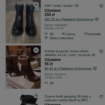
ASH / botki / boots / 38
Używane
250 zł
262,25 zł z Pakietem Ochronnym
Będzin, Małobądz
Dzisiaj o 10:42
38
Czarny
Pozostałe
Skóra naturalna
Krótkie kozaczki, koloru khaki,
wkładka 24 cm, rozm. na bucie 38
Używane
55 zł
60,43 zł z Pakietem Ochronnym
Będzin, Grodziec
19 lipca 2026
38
Czarne botki gwiazdy 36 buty z
cekinami cekiny BonPrix BPC
Używane