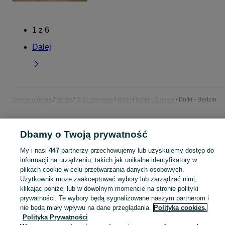
1
z
6
Dalej
Strona główna
Moda
Buty damskie
Botki
Botki - Śląskie
Botki - Będzin
POLSKA » ŚLĄSKIE » BĘDZIN
Dbamy o Twoją prywatność
My i nasi
447
partnerzy przechowujemy lub uzyskujemy dostęp do
KATEGORIA
informacji na urządzeniu, takich jak unikalne identyfikatory w
plikach cookie w celu przetwarzania danych osobowych.
Zobacz Więc
Szeroki wybór botek damskich Będzin ▶️ skórzane, na obcasie, zamszowe i jesienne ✅ Nowe i używane w atrakcyjnych cenach ✌ Znajdź oferty na OLX.pl!
Użytkownik może zaakceptować wybory lub zarządzać nimi,
klikając poniżej lub w dowolnym momencie na stronie polityki
prywatności. Te wybory będą sygnalizowane naszym partnerom i
Mapa kategorii
nie będą miały wpływu na dane przeglądania.
Polityka cookies,
Polityka Prywatności
Mapa miejscowości