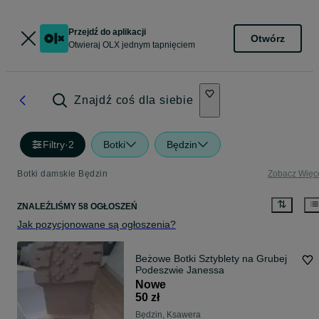
Przejdź do aplikacji
Otwórz
Otwieraj OLX jednym tapnięciem
Znajdź coś dla siebie
Filtry
·
2
Botki
Będzin
Botki damskie Będzin
Zobacz Więc
ZNALEŹLIŚMY 58 OGŁOSZEŃ
Jak pozycjonowane są ogłoszenia?
Beżowe Botki Sztyblety na Grubej
Podeszwie Janessa
Nowe
50 zł
Będzin, Ksawera