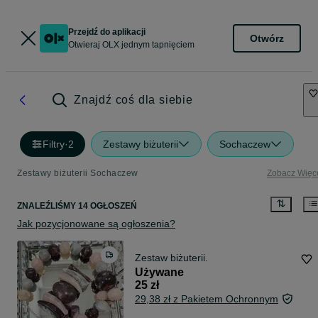
Przejdź do aplikacji
Otwórz
Otwieraj OLX jednym tapnięciem
Znajdź coś dla siebie
Filtry
·
2
Zestawy biżuterii
Sochaczew
Zestawy biżuterii Sochaczew
Zobacz Więc
ZNALEŹLIŚMY 14 OGŁOSZEŃ
Jak pozycjonowane są ogłoszenia?
Zestaw biżuterii.
Używane
25 zł
29,38 zł z Pakietem Ochronnym