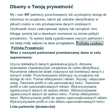
Strona główna
Moda
Biżuteria
Zestawy biżuterii
Zestawy biżuterii -
Dbamy o Twoją prywatność
Mazowieckie
Zestawy biżuterii - Sochaczew
My i nasi
447
partnerzy przechowujemy lub uzyskujemy dostęp do
informacji na urządzeniu, takich jak unikalne identyfikatory w
KATEGORIA
plikach cookie w celu przetwarzania danych osobowych.
Użytkownik może zaakceptować wybory lub zarządzać nimi,
Zobacz Więc
Szeroki wybór zestawów biżuterii Sochaczew ▶️ srebrne, złote, kompletne i na prezent ✅ Nowe i używane w dobrych cenach ✌ Sprawdź oferty na OLX.pl!
klikając poniżej lub w dowolnym momencie na stronie polityki
prywatności. Te wybory będą sygnalizowane naszym partnerom i
nie będą miały wpływu na dane przeglądania.
Polityka cookies,
Mapa kategorii
Polityka Prywatności
Mapa miejscowości
Wraz z naszymi partnerami przetwarzamy dane w celu
zapewnienia:
Mapa ministron
Użycie dokładnych danych geolokalizacyjnych. Aktywne
Popularne wyszukiwania
skanowanie charakterystyki urządzenia do celów identyfikacji.
Rozumienie odbiorców dzięki statystyce lub kombinacji danych z
różnych źródeł. Przechowywanie informacji na urządzeniu lub
dostęp do nich. Pomiar efektywności reklam. Rozwój i ulepszanie
usług. Tworzenie profili w celu personalizacji treści. Tworzenie
profili w celu spersonalizowanych reklam. Wykorzystywanie
ograniczonych danych do wyboru reklam. Wykorzystywanie
ograniczonych danych do wyboru treści. Pomiar efektywności
treści. Wykorzystanie profili do wyboru spersonalizowanych reklam.
Wykorzystywanie profili w celu doboru spersonalizowanych treści.
Lista partnerów (dostawców)