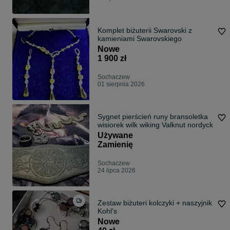
Komplet biżuterii Swarovski z
kamieniami Swarovskiego
Nowe
1 900 zł
Sochaczew
01 sierpnia 2026
Sygnet pierścień runy bransoletka
wisiorek wilk wiking Valknut nordyck
Używane
Zamienię
Sochaczew
24 lipca 2026
Zestaw biżuteri kolczyki + naszyjnik
Kohl's
Nowe