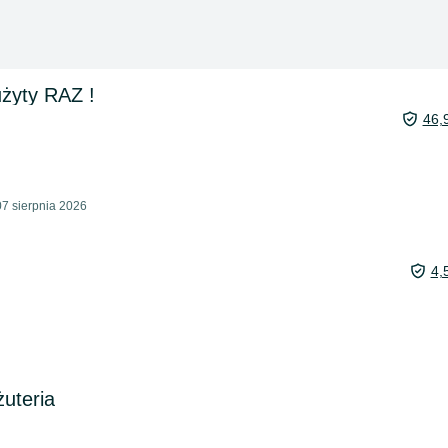
użyty RAZ !
46,
7 sierpnia 2026
4,
żuteria