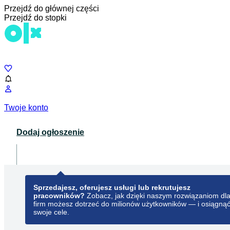
Przejdź do głównej części
Przejdź do stopki
Czat
Twoje konto
Dodaj ogłoszenie
Dla biznesu
opens in a new tab
Sprzedajesz, oferujesz usługi lub rekrutujesz
pracowników?
Zobacz, jak dzięki naszym rozwiązaniom dl
firm możesz dotrzeć do milionów użytkowników — i osiągną
swoje cele.