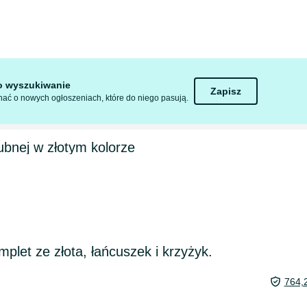
to wyszukiwanie
Zapisz
ać o nowych ogłoszeniach, które do niego pasują.
lubnej w złotym kolorze
let ze złota, łańcuszek i krzyżyk.
764,