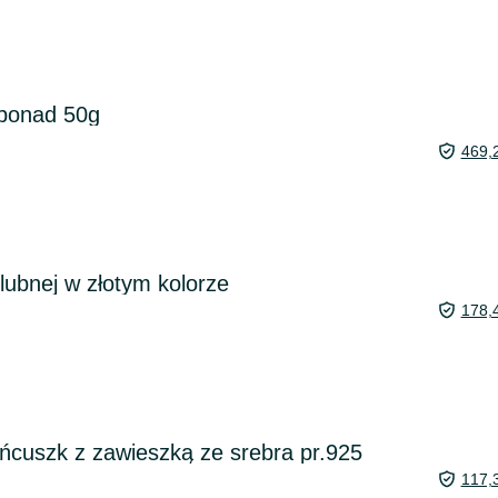
 ponad 50g
469,
ślubnej w złotym kolorze
178,
ańcuszk z zawieszką ze srebra pr.925
117,