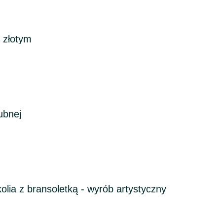
 złotym
lubnej
olia z bransoletką - wyrób artystyczny