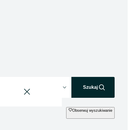
Odległość
+0 km
Szukaj
Obserwuj wyszukiwanie