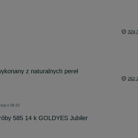
324,
wykonany z naturalnych pereł
262,
siaj o 06:33
próby 585 14 k GOLDYES Jubiler