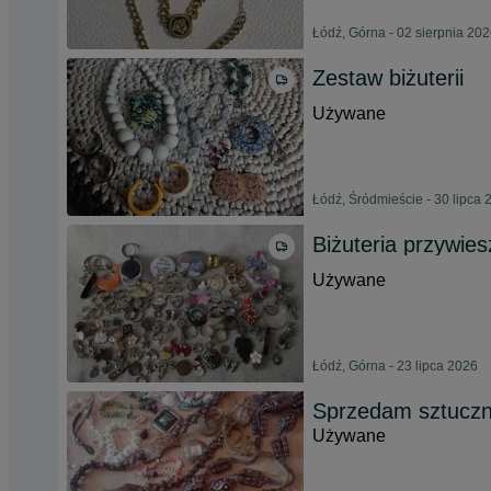
Łódź, Górna - 02 sierpnia 20
Zestaw biżuterii
Używane
Łódź, Śródmieście - 30 lipca 
Biżuteria przywie
Używane
Łódź, Górna - 23 lipca 2026
Sprzedam sztuczną
Używane