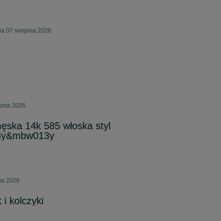
ia 07 sierpnia 2026
rpnia 2026
męska 14k 585 włoska styl
58y&mbw013y
nia 2026
 i kolczyki