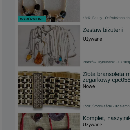
Łódź, Bałuty - Odświeżono dn
WYRÓŻNIONE
Zestaw biżuterii
Używane
Piotrków Trybunalski - 07 sie
Złota bransoleta 
zegarkowy cpc0
Nowe
Łódź, Śródmieście - 02 sierp
Komplet, naszyjnik
Używane