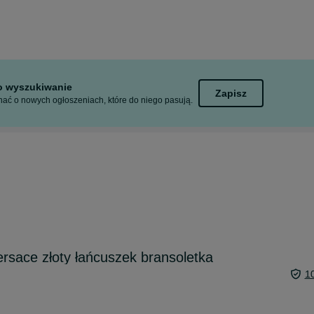
to wyszukiwanie
Zapisz
ać o nowych ogłoszeniach, które do niego pasują.
sace złoty łańcuszek bransoletka
1