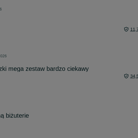
26
11,
2026
szki mega zestaw bardzo ciekawy
34,
 biżuterie