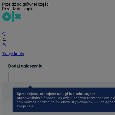
Przejdź do głównej części
Przejdź do stopki
Czat
Twoje konto
Dodaj ogłoszenie
Dla biznesu
opens in a new tab
Sprzedajesz, oferujesz usługi lub rekrutujesz
pracowników?
Zobacz, jak dzięki naszym rozwiązaniom dl
firm możesz dotrzeć do milionów użytkowników — i osiągną
swoje cele.