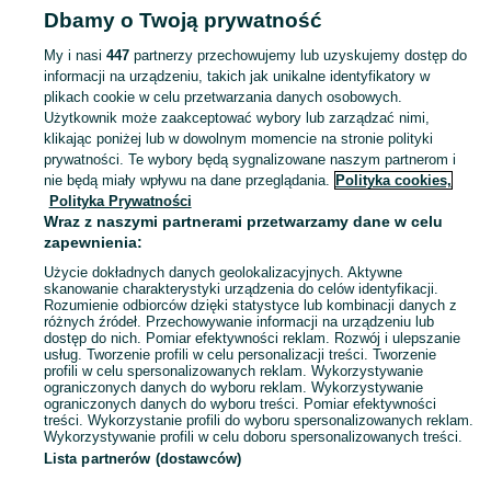
Dbamy o Twoją prywatność
Bielsko-Biała
My i nasi
447
partnerzy przechowujemy lub uzyskujemy dostęp do
informacji na urządzeniu, takich jak unikalne identyfikatory w
KATEGORIA
plikach cookie w celu przetwarzania danych osobowych.
Użytkownik może zaakceptować wybory lub zarządzać nimi,
Zobacz Więc
Szeroki wybór wisiorków Bielsko-Biała ▶️ srebrne, złote, z kamieniami i różne motywy ✅ Nowe i używane w atrakcyjnych cenach ✌ Sprawdź oferty na OLX.pl!
klikając poniżej lub w dowolnym momencie na stronie polityki
prywatności. Te wybory będą sygnalizowane naszym partnerom i
nie będą miały wpływu na dane przeglądania.
Polityka cookies,
Mapa kategorii
Polityka Prywatności
Mapa miejscowości
Wraz z naszymi partnerami przetwarzamy dane w celu
zapewnienia:
Mapa ministron
Użycie dokładnych danych geolokalizacyjnych. Aktywne
Popularne wyszukiwania
skanowanie charakterystyki urządzenia do celów identyfikacji.
Rozumienie odbiorców dzięki statystyce lub kombinacji danych z
różnych źródeł. Przechowywanie informacji na urządzeniu lub
dostęp do nich. Pomiar efektywności reklam. Rozwój i ulepszanie
usług. Tworzenie profili w celu personalizacji treści. Tworzenie
profili w celu spersonalizowanych reklam. Wykorzystywanie
ograniczonych danych do wyboru reklam. Wykorzystywanie
ograniczonych danych do wyboru treści. Pomiar efektywności
treści. Wykorzystanie profili do wyboru spersonalizowanych reklam.
Wykorzystywanie profili w celu doboru spersonalizowanych treści.
Lista partnerów (dostawców)