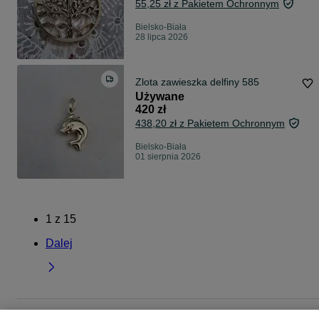
55,25 zł z Pakietem Ochronnym
Bielsko-Biała
28 lipca 2026
Zlota zawieszka delfiny 585
Używane
420 zł
438,20 zł z Pakietem Ochronnym
Bielsko-Biała
01 sierpnia 2026
1
z
15
Dalej
Strona główna
Moda
Biżuteria
Wisiorki
Wisiorki - Śląskie
Wisiorki -