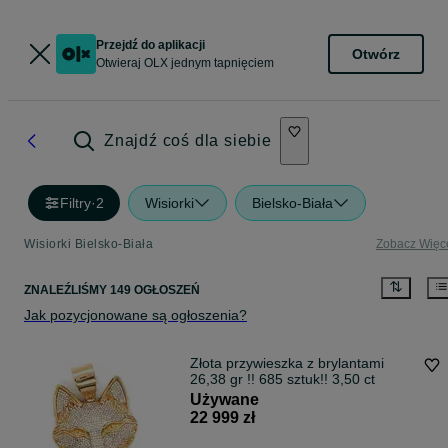
Przejdź do aplikacji
Otwórz
Otwieraj OLX jednym tapnięciem
Znajdź coś dla siebie
Filtry
·
2
Wisiorki
Bielsko-Biała
Wisiorki Bielsko-Biała
Zobacz Więc
ZNALEŹLIŚMY 149 OGŁOSZEŃ
Jak pozycjonowane są ogłoszenia?
Złota przywieszka z brylantami
26,38 gr !! 685 sztuk!! 3,50 ct
Używane
22 999 zł