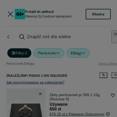
Przejdź do aplikacji
Otwórz
Otwieraj OLX jednym tapnięciem
Znajdź coś dla siebie
Filtry
·
2
Pierścionki
Elbląg
Pierścionki Elbląg
Zobacz Więc
ZNALEŹLIŚMY
PONAD
1 000 OGŁOSZEŃ
Jak pozycjonowane są ogłoszenia?
Złoty pierścionek pr 585 1.10g
(Rozmiar 8)
Używane
650 zł
676,25 zł z Pakietem Ochronnym