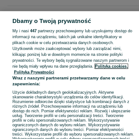
Strona główna
Moda
Biżuteria
Pierścionki
Pierścionki - Warmińsko-
mazurskie
Pierścionki - Elbląg
Dbamy o Twoją prywatność
My i nasi
447
partnerzy przechowujemy lub uzyskujemy dostęp do
KATEGORIA
informacji na urządzeniu, takich jak unikalne identyfikatory w
plikach cookie w celu przetwarzania danych osobowych.
Użytkownik może zaakceptować wybory lub zarządzać nimi,
Zobacz Więc
Szeroki wybór pierścionków Elbląg ▶️ srebrne, złote, z kamieniami i zaręczynowe ✅ Nowe i używane w atrakcyjnych cenach ✌ Znajdź oferty na OLX.pl!
klikając poniżej lub w dowolnym momencie na stronie polityki
prywatności. Te wybory będą sygnalizowane naszym partnerom i
nie będą miały wpływu na dane przeglądania.
Polityka cookies,
Mapa kategorii
Polityka Prywatności
Mapa miejscowości
Wraz z naszymi partnerami przetwarzamy dane w celu
zapewnienia:
Mapa ministron
Popularne wyszukiwania
Użycie dokładnych danych geolokalizacyjnych. Aktywne
skanowanie charakterystyki urządzenia do celów identyfikacji.
Rozumienie odbiorców dzięki statystyce lub kombinacji danych z
różnych źródeł. Przechowywanie informacji na urządzeniu lub
dostęp do nich. Pomiar efektywności reklam. Rozwój i ulepszanie
usług. Tworzenie profili w celu personalizacji treści. Tworzenie
profili w celu spersonalizowanych reklam. Wykorzystywanie
ograniczonych danych do wyboru reklam. Wykorzystywanie
ograniczonych danych do wyboru treści. Pomiar efektywności
treści. Wykorzystanie profili do wyboru spersonalizowanych reklam.
Wykorzystywanie profili w celu doboru spersonalizowanych treści.