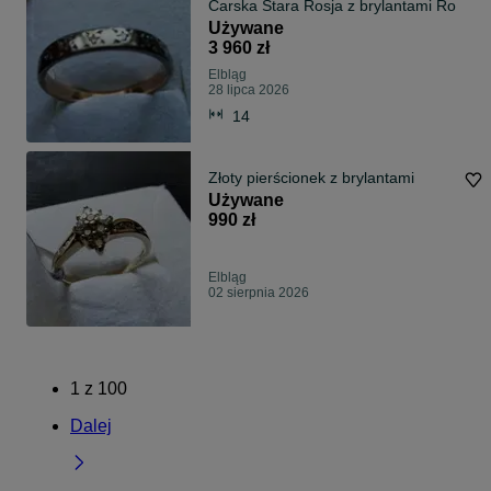
Carska Stara Rosja z brylantami Ro
Używane
3 960 zł
Elbląg
28 lipca 2026
14
Złoty pierścionek z brylantami
Używane
990 zł
Elbląg
02 sierpnia 2026
1
z
100
Dalej