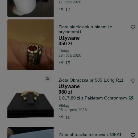
17 lipca 2026
17
Złote pierścionk rubinem i z
brylantami i
Używane
350 zł
Elbląg
28 lipca 2026
15
Złota Obrączka pr 585 1,64g R11
Używane
980 zł
1 017,80 zł z Pakietem Ochronnym
Elbląg
05 sierpnia 2026
11
Złota obraczka ażurowa UNIKAT